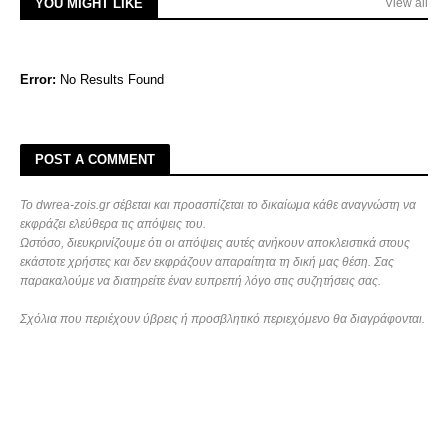
YOU MIGHT LIKE
View all
Error:
No Results Found
POST A COMMENT
Το dwrea-zois.gr σέβεται και προασπίζεται το δικαίωμα κάθε αναγνώστη να
εκφράζει ελεύθερα τις απόψεις του.
Ωστόσο, διευκρινίζουμε ότι οι απόψεις αυτές ανήκουν αποκλειστικά στους
εκάστοτε χρήστες και δεν εκφράζουν απαραίτητα τη δική μας θέση. Σας
παρακαλούμε να διατηρείτε έναν ευπρεπή λόγο στις συζητήσεις σας.
Σχόλια που περιέχουν ύβρεις ή προσβλητικό περιεχόμενο θα διαγράφονται.