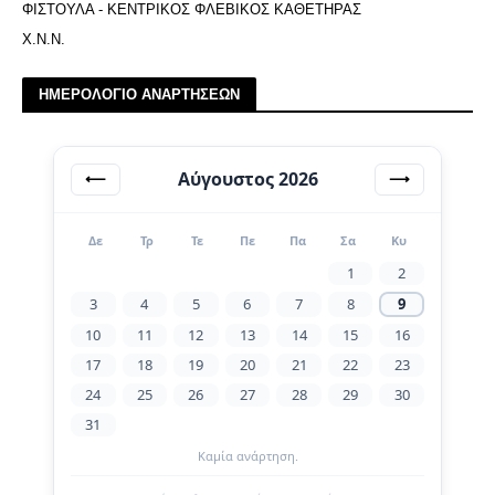
ΦΙΣΤΟΥΛΑ - ΚΕΝΤΡΙΚΟΣ ΦΛΕΒΙΚΟΣ ΚΑΘΕΤΗΡΑΣ
Χ.Ν.Ν.
ΗΜΕΡΟΛΟΓΙΟ ΑΝΑΡΤΗΣΕΩΝ
Αύγουστος 2026
⟵
⟶
Δε
Τρ
Τε
Πε
Πα
Σα
Κυ
1
2
3
4
5
6
7
8
9
10
11
12
13
14
15
16
17
18
19
20
21
22
23
24
25
26
27
28
29
30
31
Καμία ανάρτηση.