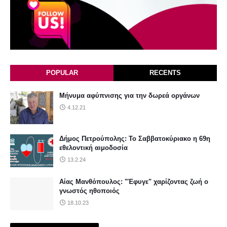
POPULAR
RECENTS
Μήνυμα αφύπνισης για την δωρεά οργάνων
4.12.21
Δήμος Πετρούπολης: Το Σαββατοκύριακο η 69η
εθελοντική αιμοδοσία
13.2.24
Αίας Μανθόπουλος: "Έφυγε" χαρίζοντας ζωή ο
γνωστός ηθοποιός
18.10.23