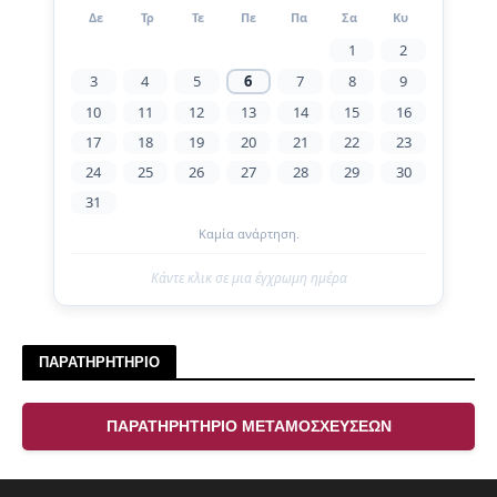
Δε
Τρ
Τε
Πε
Πα
Σα
Κυ
1
2
3
4
5
6
7
8
9
10
11
12
13
14
15
16
17
18
19
20
21
22
23
24
25
26
27
28
29
30
31
Καμία ανάρτηση.
Κάντε κλικ σε μια έγχρωμη ημέρα
ΠΑΡΑΤΗΡΗΤΗΡΙΟ
ΠΑΡΑΤΗΡΗΤΗΡΙΟ ΜΕΤΑΜΟΣΧΕΥΣΕΩΝ