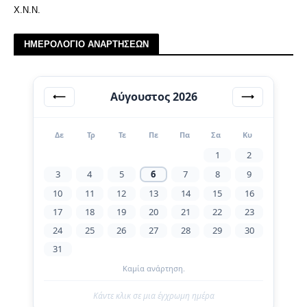
Χ.Ν.Ν.
ΗΜΕΡΟΛΟΓΙΟ ΑΝΑΡΤΗΣΕΩΝ
Αύγουστος 2026
⟵
⟶
Δε
Τρ
Τε
Πε
Πα
Σα
Κυ
1
2
3
4
5
6
7
8
9
10
11
12
13
14
15
16
17
18
19
20
21
22
23
24
25
26
27
28
29
30
31
Καμία ανάρτηση.
Κάντε κλικ σε μια έγχρωμη ημέρα