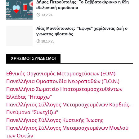
Δήμος Πετρούπολης: Το Σαββατοκύριακο η 69η
εθελοντική αιμοδοσία
13.2.24
Αίας Μανθόπουλος: "Έφυγε" χαρίζοντας ζωή ο
γνωστός ηθοποιός
18.10.23
ΧΡΗΣΙΜΟΙ ΣΥΝΔΕΣΜΟΙ
Εθνικός Οργανισμός Μεταμοσχεύσεων (ΕΟΜ)
Πανελλήνια Ομοσπονδία Νεφροπαθών (Π.Ο.Ν.)
Πανελλήνιο Σωματείο Ηπατομεταμοσχευθέντων
Ελλάδας "Ηπαρχω"
Πανελλήνιος Σύλλογος Μεταμοσχευμένων Καρδιάς-
Πνεύμονα "Συνεχίζω"
Πανελλήνιος Σύλλογος Κυστικής Ίνωσης
Πανελλήνιος Σύλλογος Μεταμοσχευμένων Μυελού
των Οστών