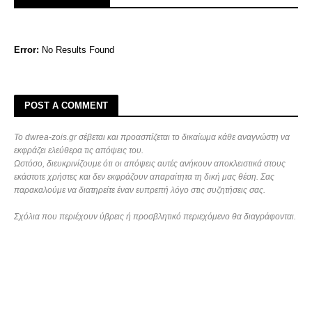
Error:
No Results Found
POST A COMMENT
Το dwrea-zois.gr σέβεται και προασπίζεται το δικαίωμα κάθε αναγνώστη να
εκφράζει ελεύθερα τις απόψεις του.
Ωστόσο, διευκρινίζουμε ότι οι απόψεις αυτές ανήκουν αποκλειστικά στους
εκάστοτε χρήστες και δεν εκφράζουν απαραίτητα τη δική μας θέση. Σας
παρακαλούμε να διατηρείτε έναν ευπρεπή λόγο στις συζητήσεις σας.
Σχόλια που περιέχουν ύβρεις ή προσβλητικό περιεχόμενο θα διαγράφονται.