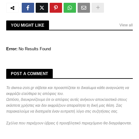
YOU MIGHT LIKE
View all
Error:
No Results Found
POST A COMMENT
Το dwrea-zois.gr σέβεται και προασπίζεται το δικαίωμα κάθε αναγνώστη να
εκφράζει ελεύθερα τις απόψεις του.
Ωστόσο, διευκρινίζουμε ότι οι απόψεις αυτές ανήκουν αποκλειστικά στους
εκάστοτε χρήστες και δεν εκφράζουν απαραίτητα τη δική μας θέση. Σας
παρακαλούμε να διατηρείτε έναν ευπρεπή λόγο στις συζητήσεις σας.
Σχόλια που περιέχουν ύβρεις ή προσβλητικό περιεχόμενο θα διαγράφονται.