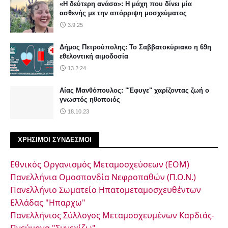
«Η δεύτερη ανάσα»: Η μάχη που δίνει μία
ασθενής με την απόρριψη μοσχεύματος
3.9.25
Δήμος Πετρούπολης: Το Σαββατοκύριακο η 69η
εθελοντική αιμοδοσία
13.2.24
Αίας Μανθόπουλος: "Έφυγε" χαρίζοντας ζωή ο
γνωστός ηθοποιός
18.10.23
ΧΡΗΣΙΜΟΙ ΣΥΝΔΕΣΜΟΙ
Εθνικός Οργανισμός Μεταμοσχεύσεων (ΕΟΜ)
Πανελλήνια Ομοσπονδία Νεφροπαθών (Π.Ο.Ν.)
Πανελλήνιο Σωματείο Ηπατομεταμοσχευθέντων
Ελλάδας "Ηπαρχω"
Πανελλήνιος Σύλλογος Μεταμοσχευμένων Καρδιάς-