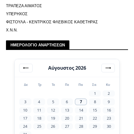
ΤΡΑΠΕΖΑ ΑΙΜΑΤΟΣ
ΥΠΕΡΗΧΟΣ
ΦΙΣΤΟΥΛΑ - ΚΕΝΤΡΙΚΟΣ ΦΛΕΒΙΚΟΣ ΚΑΘΕΤΗΡΑΣ
Χ.Ν.Ν.
ΗΜΕΡΟΛΟΓΙΟ ΑΝΑΡΤΗΣΕΩΝ
Αύγουστος 2026
⟵
⟶
Δε
Τρ
Τε
Πε
Πα
Σα
Κυ
1
2
3
4
5
6
7
8
9
10
11
12
13
14
15
16
17
18
19
20
21
22
23
24
25
26
27
28
29
30