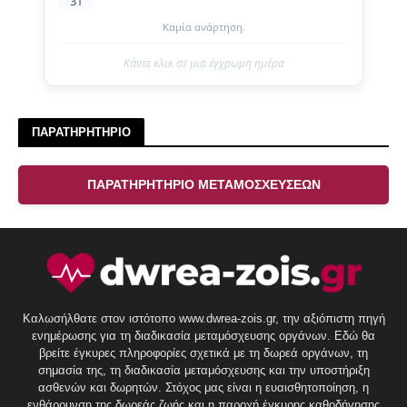
31
Καμία ανάρτηση.
Κάντε κλικ σε μια έγχρωμη ημέρα
ΠΑΡΑΤΗΡΗΤΗΡΙΟ
ΠΑΡΑΤΗΡΗΤΗΡΙΟ ΜΕΤΑΜΟΣΧΕΥΣΕΩΝ
Καλωσήλθατε στον ιστότοπο www.dwrea-zois.gr, την αξιόπιστη πηγή
ενημέρωσης για τη διαδικασία μεταμόσχευσης οργάνων. Εδώ θα
βρείτε έγκυρες πληροφορίες σχετικά με τη δωρεά οργάνων, τη
σημασία της, τη διαδικασία μεταμόσχευσης και την υποστήριξη
ασθενών και δωρητών. Στόχος μας είναι η ευαισθητοποίηση, η
ενθάρρυνση της δωρεάς ζωής και η παροχή έγκυρης καθοδήγησης