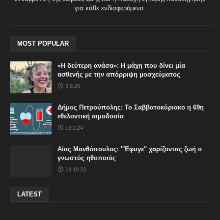
για κάθε ενδιαφερόμενο.
MOST POPULAR
«Η δεύτερη ανάσα»: Η μάχη που δίνει μία
ασθενής με την απόρριψη μοσχεύματος
3.9.25
Δήμος Πετρούπολης: Το Σαββατοκύριακο η 69η
εθελοντική αιμοδοσία
13.2.24
Αίας Μανθόπουλος: "Έφυγε" χαρίζοντας ζωή ο
γνωστός ηθοποιός
18.10.23
LATEST