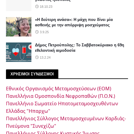
18.10.23
«Η δεύτερη ανάσα»: Η μάχη που δίνει μία
ασθενής με την απόρριψη μοσχεύματος
3.9.25
Δήμος Πετρούπολης: Το Σαββατοκύριακο η 69η
εθελοντική αιμοδοσία
13.2.24
ΧΡΗΣΙΜΟΙ ΣΥΝΔΕΣΜΟΙ
Εθνικός Οργανισμός Μεταμοσχεύσεων (ΕΟΜ)
Πανελλήνια Ομοσπονδία Νεφροπαθών (Π.Ο.Ν.)
Πανελλήνιο Σωματείο Ηπατομεταμοσχευθέντων
Ελλάδας "Ηπαρχω"
Πανελλήνιος Σύλλογος Μεταμοσχευμένων Καρδιάς-
Πνεύμονα "Συνεχίζω"
Πανελλήνιος Σύλλογος Κυστικής Ίνωσης