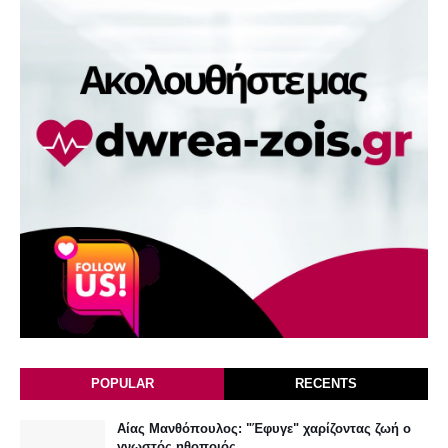
POPULAR
RECENTS
Αίας Μανθόπουλος: "Έφυγε" χαρίζοντας ζωή ο
γνωστός ηθοποιός