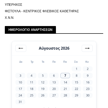
ΥΠΕΡΗΧΟΣ
ΦΙΣΤΟΥΛΑ - ΚΕΝΤΡΙΚΟΣ ΦΛΕΒΙΚΟΣ ΚΑΘΕΤΗΡΑΣ
Χ.Ν.Ν.
ΗΜΕΡΟΛΟΓΙΟ ΑΝΑΡΤΗΣΕΩΝ
Αύγουστος 2026
⟵
⟶
Δε
Τρ
Τε
Πε
Πα
Σα
Κυ
1
2
3
4
5
6
7
8
9
10
11
12
13
14
15
16
17
18
19
20
21
22
23
24
25
26
27
28
29
30
31