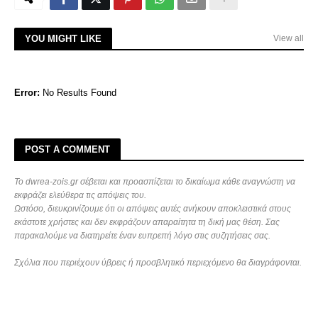
YOU MIGHT LIKE
View all
Error:
No Results Found
POST A COMMENT
Το dwrea-zois.gr σέβεται και προασπίζεται το δικαίωμα κάθε αναγνώστη να
εκφράζει ελεύθερα τις απόψεις του.
Ωστόσο, διευκρινίζουμε ότι οι απόψεις αυτές ανήκουν αποκλειστικά στους
εκάστοτε χρήστες και δεν εκφράζουν απαραίτητα τη δική μας θέση. Σας
παρακαλούμε να διατηρείτε έναν ευπρεπή λόγο στις συζητήσεις σας.
Σχόλια που περιέχουν ύβρεις ή προσβλητικό περιεχόμενο θα διαγράφονται.