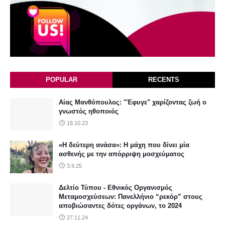
POPULAR
RECENTS
Αίας Μανθόπουλος: "Έφυγε" χαρίζοντας ζωή ο
γνωστός ηθοποιός
18.10.23
«Η δεύτερη ανάσα»: Η μάχη που δίνει μία
ασθενής με την απόρριψη μοσχεύματος
3.9.25
Δελτίο Τύπου - Εθνικός Οργανισμός
Μεταμοσχεύσεων: Πανελλήνιο “ρεκόρ” στους
αποβιώσαντες δότες οργάνων, το 2024
27.11.24