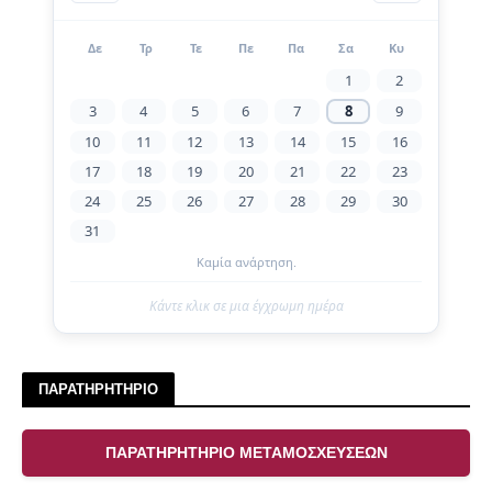
Δε
Τρ
Τε
Πε
Πα
Σα
Κυ
1
2
3
4
5
6
7
8
9
10
11
12
13
14
15
16
17
18
19
20
21
22
23
24
25
26
27
28
29
30
31
Καμία ανάρτηση.
Κάντε κλικ σε μια έγχρωμη ημέρα
ΠΑΡΑΤΗΡΗΤΗΡΙΟ
ΠΑΡΑΤΗΡΗΤΗΡΙΟ ΜΕΤΑΜΟΣΧΕΥΣΕΩΝ