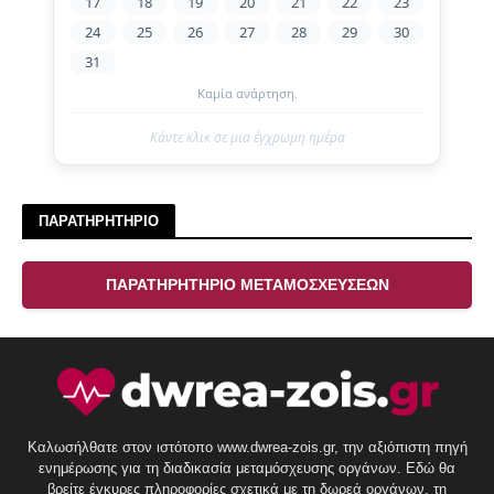
17
18
19
20
21
22
23
24
25
26
27
28
29
30
31
Καμία ανάρτηση.
Κάντε κλικ σε μια έγχρωμη ημέρα
ΠΑΡΑΤΗΡΗΤΗΡΙΟ
ΠΑΡΑΤΗΡΗΤΗΡΙΟ ΜΕΤΑΜΟΣΧΕΥΣΕΩΝ
Καλωσήλθατε στον ιστότοπο www.dwrea-zois.gr, την αξιόπιστη πηγή
ενημέρωσης για τη διαδικασία μεταμόσχευσης οργάνων. Εδώ θα
βρείτε έγκυρες πληροφορίες σχετικά με τη δωρεά οργάνων, τη