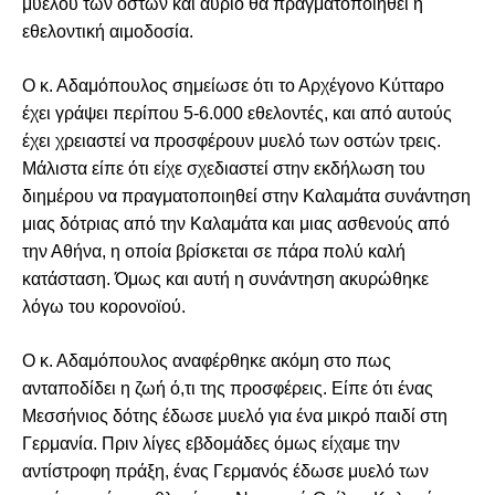
μυελού των οστών και αύριο θα πραγματοποιηθεί η
εθελοντική αιμοδοσία.
Ο κ. Αδαμόπουλος σημείωσε ότι το Αρχέγονο Κύτταρο
έχει γράψει περίπου 5-6.000 εθελοντές, και από αυτούς
έχει χρειαστεί να προσφέρουν μυελό των οστών τρεις.
Μάλιστα είπε ότι είχε σχεδιαστεί στην εκδήλωση του
διημέρου να πραγματοποιηθεί στην Καλαμάτα συνάντηση
μιας δότριας από την Καλαμάτα και μιας ασθενούς από
την Αθήνα, η οποία βρίσκεται σε πάρα πολύ καλή
κατάσταση. Όμως και αυτή η συνάντηση ακυρώθηκε
λόγω του κορονοϊού.
Ο κ. Αδαμόπουλος αναφέρθηκε ακόμη στο πως
ανταποδίδει η ζωή ό,τι της προσφέρεις. Είπε ότι ένας
Μεσσήνιος δότης έδωσε μυελό για ένα μικρό παιδί στη
Γερμανία. Πριν λίγες εβδομάδες όμως είχαμε την
αντίστροφη πράξη, ένας Γερμανός έδωσε μυελό των