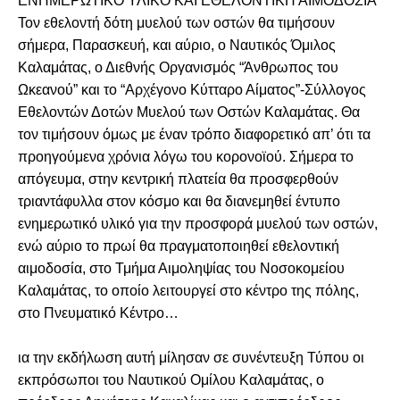
ΕΝΗΜΕΡΩΤΙΚΟ ΥΛΙΚΟ ΚΑΙ ΕΘΕΛΟΝΤΙΚΗ ΑΙΜΟΔΟΣΙΑ
Τον εθελοντή δότη μυελού των οστών θα τιμήσουν
σήμερα, Παρασκευή, και αύριο, ο Ναυτικός Όμιλος
Καλαμάτας, ο Διεθνής Οργανισμός “Άνθρωπος του
Ωκεανού” και το “Αρχέγονο Κύτταρο Αίματος”-Σύλλογος
Εθελοντών Δοτών Μυελού των Οστών Καλαμάτας.
Θα
τον τιμήσουν όμως με έναν τρόπο διαφορετικό απ’ ότι τα
προηγούμενα χρόνια λόγω του κορονοϊού. Σήμερα το
απόγευμα, στην κεντρική πλατεία θα προσφερθούν
τριαντάφυλλα στον κόσμο και θα διανεμηθεί έντυπο
ενημερωτικό υλικό για την προσφορά μυελού των οστών,
ενώ αύριο το πρωί θα πραγματοποιηθεί εθελοντική
αιμοδοσία, στο Τμήμα Αιμοληψίας του Νοσοκομείου
Καλαμάτας, το οποίο λειτουργεί στο κέντρο της πόλης,
στο Πνευματικό Κέντρο…
ια την εκδήλωση αυτή μίλησαν σε συνέντευξη Τύπου οι
εκπρόσωποι του Ναυτικού Ομίλου Καλαμάτας, ο