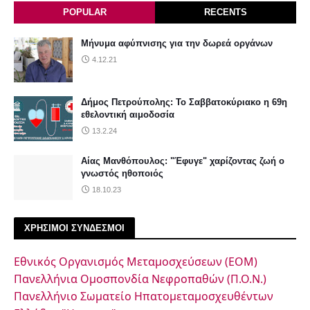
POPULAR
RECENTS
Μήνυμα αφύπνισης για την δωρεά οργάνων
4.12.21
Δήμος Πετρούπολης: Το Σαββατοκύριακο η 69η
εθελοντική αιμοδοσία
13.2.24
Αίας Μανθόπουλος: "Έφυγε" χαρίζοντας ζωή ο
γνωστός ηθοποιός
18.10.23
ΧΡΗΣΙΜΟΙ ΣΥΝΔΕΣΜΟΙ
Εθνικός Οργανισμός Μεταμοσχεύσεων (ΕΟΜ)
Πανελλήνια Ομοσπονδία Νεφροπαθών (Π.Ο.Ν.)
Πανελλήνιο Σωματείο Ηπατομεταμοσχευθέντων