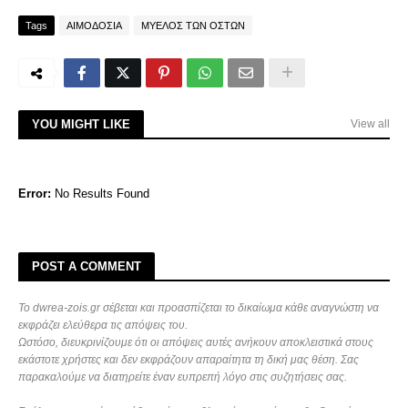
Tags
ΑΙΜΟΔΟΣΙΑ
ΜΥΕΛΟΣ ΤΩΝ ΟΣΤΩΝ
YOU MIGHT LIKE
View all
Error:
No Results Found
POST A COMMENT
Το dwrea-zois.gr σέβεται και προασπίζεται το δικαίωμα κάθε αναγνώστη να
εκφράζει ελεύθερα τις απόψεις του.
Ωστόσο, διευκρινίζουμε ότι οι απόψεις αυτές ανήκουν αποκλειστικά στους
εκάστοτε χρήστες και δεν εκφράζουν απαραίτητα τη δική μας θέση. Σας
παρακαλούμε να διατηρείτε έναν ευπρεπή λόγο στις συζητήσεις σας.