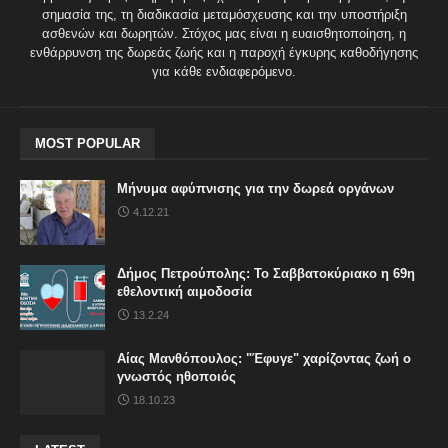
σημασία της, τη διαδικασία μεταμόσχευσης και την υποστήριξη
ασθενών και δωρητών. Στόχος μας είναι η ευαισθητοποίηση, η
ενθάρρυνση της δωρεάς ζωής και η παροχή έγκυρης καθοδήγησης
για κάθε ενδιαφερόμενο.
MOST POPULAR
Μήνυμα αφύπνισης για την δωρεά οργάνων
4.12.21
Δήμος Πετρούπολης: Το Σαββατοκύριακο η 69η
εθελοντική αιμοδοσία
13.2.24
Αίας Μανθόπουλος: "Έφυγε" χαρίζοντας ζωή ο
γνωστός ηθοποιός
18.10.23