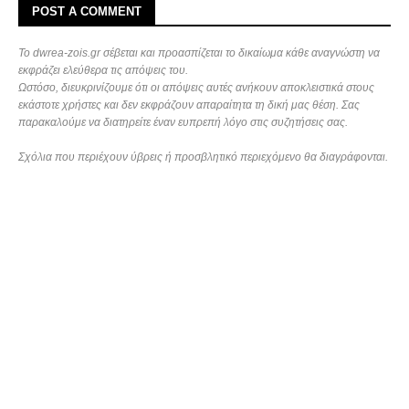
POST A COMMENT
Το dwrea-zois.gr σέβεται και προασπίζεται το δικαίωμα κάθε αναγνώστη να
εκφράζει ελεύθερα τις απόψεις του.
Ωστόσο, διευκρινίζουμε ότι οι απόψεις αυτές ανήκουν αποκλειστικά στους
εκάστοτε χρήστες και δεν εκφράζουν απαραίτητα τη δική μας θέση. Σας
παρακαλούμε να διατηρείτε έναν ευπρεπή λόγο στις συζητήσεις σας.
Σχόλια που περιέχουν ύβρεις ή προσβλητικό περιεχόμενο θα διαγράφονται.