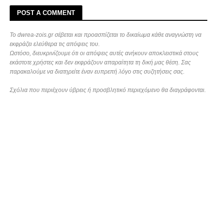
POST A COMMENT
Το dwrea-zois.gr σέβεται και προασπίζεται το δικαίωμα κάθε αναγνώστη να
εκφράζει ελεύθερα τις απόψεις του.
Ωστόσο, διευκρινίζουμε ότι οι απόψεις αυτές ανήκουν αποκλειστικά στους
εκάστοτε χρήστες και δεν εκφράζουν απαραίτητα τη δική μας θέση. Σας
παρακαλούμε να διατηρείτε έναν ευπρεπή λόγο στις συζητήσεις σας.
Σχόλια που περιέχουν ύβρεις ή προσβλητικό περιεχόμενο θα διαγράφονται.