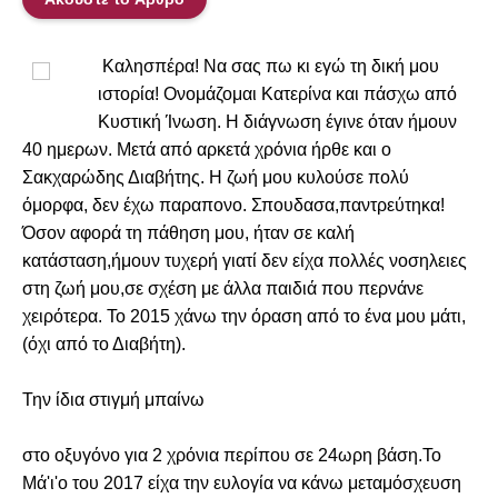
Κα
λησπέρα! Να σας πω κι εγώ τη δική μου 
ιστορία! Ονομάζομαι Κατερίνα και πάσχω από 
Κυστική Ίνωση. Η διάγνωση έγινε όταν ήμουν 
40 ημερων. Μετά από αρκετά χρόνια ήρθε και ο 
Σακχαρώδης Διαβήτης. Η ζωή μου κυλούσε πολύ 
όμορφα, δεν έχω παραπονο. Σπουδασα,παντρεύτηκα! 
Όσον αφορά τη πάθηση μου, ήταν σε καλή 
κατάσταση,ήμουν τυχερή γιατί δεν είχα πολλές νοσηλειες 
στη ζωή μου,σε σχέση με άλλα παιδιά που περνάνε 
χειρότερα. Το 2015 χάνω την όραση από το ένα μου μάτι, 
(όχι από το Διαβήτη). 
Την ίδια στιγμή μπαίνω 
στο οξυγόνο για 2 χρόνια περίπου σε 24ωρη βάση.Το
Μά'ι'ο του 2017 είχα την ευλογία να κάνω μεταμόσχευση