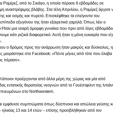
α Ραμίρεζ, από το Σικάγο, η οποία πέρασε 6 εβδομάδες σε
μη αναστρέψιμης βλάβης. Στα τέλη Απριλίου, η Ραμίρεζ άρχισε 
ς και οσμής και πυρετό. Επισκέφθηκε τα επείγοντα του
επίπεδα οξυγόνου της ήταν εξαιρετικά χαμηλά. Όπως λέει ο
 «Ήταν μια νεαρή όμορφη γυναίκα που πριν από λίγες εβδομάδε
ουμε κάτι ριζικά διαφορετικό. Αυτή ήταν η μόνη ευκαιρία που είχ
.
 που ο δρόμος προς την ανάρρωση ήταν μακρύς και δύσκολος, η
δες μοιράστηκε στο Facebook: «Πέντε μήνες από τότε που έλαβα
ος πέρασε».
. Κάποιοι προέρχονται από άλλα μέρη της χώρας και μία από
ας εντατικής θεραπείας νεογνών από το Γουέστφιλντ της Ιντιάν
 πνευμόνων στο Northwestern.
και εμφάνισε συμπτώματα όπως δύσπνοια και απώλεια γεύσης κ
 – ηλικίας 13 και 14 ετών – επίσης προσβλήθηκαν από τον