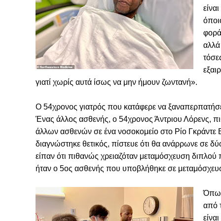
είναι
όποι
φορά
αλλά
τόσε
εξαι
γιατί χωρίς αυτά ίσως να μην ήμουν ζωντανή».
Ο 54χρονος γιατρός που κατάφερε να ξαναπερπατήσε
Ένας άλλος ασθενής, ο 54χρονος Άντριου Λόρενς, π
άλλων ασθενών σε ένα νοσοκομείο στο Ρίο Γκράντε Β
διαγνώστηκε θετικός, πίστευε ότι θα ανάρρωνε σε δ
είπαν ότι πιθανώς χρειαζόταν μεταμόσχευση διπλού 
ήταν ο 5ος ασθενής που υποβλήθηκε σε μεταμόσχευσ
Όπως
από 
είνα