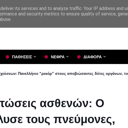
eliver its services and to analyze traffic. Your IP address and 
ormance and security metrics to ensure quality of service, gen
abuse.
ΠΑΘΗΣΕΙΣ
ΝΕΦΡΑ
ΔΙΑΦΟΡΑ
σχεύσεων: Πανελλήνιο “ρεκόρ” στους αποβιώσαντες δότες οργάνων, το
πτώσεις ασθενών: Ο
λυσε τους πνεύμονες,