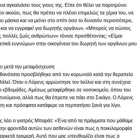
 να αγκαλιάσει τους γιους της. Είπε ότι θέλει να παροτρύνει
ον ακούει, πως θα πρέπει να πλένει επιμελώς τα χέρια του, να
ει μάσκα και να μείνει στο σπίτι όσο το δυνατόν περισσότερο,
 και να εγγραφεί για δωρητής οργάνων. «Μπορείς να σώσεις
ς πολλές ζωές ανθρώπων» τόνισε προσθέτοντας: «Είμαι
ρετικά ευγνώμων στην οικογένεια του δωρητή των οργάνων μου
ι μετά την μεταμόσχευση
ιθανότατα προσβλήθηκε από τον κορωνοϊό κατά την θεραπεία
άλεϊ. Όταν ο Λόρενς αρρώστησε τον Ιούλιο και στη συνέχεια
ύο εβδομάδες. Αμέσως μεταφέρθηκε σε νοσοκομείο, όπου του
πνεύμονα, αλλά πως θα έπρεπε να πάει στο Σικάγο. Ο Λόρενς
η και πρόσφατα κατάφερε να περπατήσει ξανά για λίγο.
 λέει ο γιατρός Μπαράτ: «Ένα από τα πράγματα που μάθαμε
την φροντίδα αυτών των ασθενών είναι πως η ποικιλομορφία
ι αρκετά τρομερή. Αυτό που μας υπενθυμίζει είναι πως ο