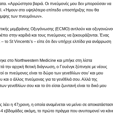
ατα. «Αρρώστησα βαριά. Οι πνεύμονές μου δεν μπορούσαν να
il. «Ήμουν στο υψηλότερο επίπεδο υποστήριξης που θα
αμψης των πνευμόνων».
ατικής μεμβράνης Οξυγόνωσης (ECMO) αντλούν και οξυγονώνο
ρέπει στην καρδιά και τους πνεύμονες να ξεκουράζονται. Ένας
– το St Vincents’s – είπε ότι δεν υπήρχε ελπίδα για ανάρρωση
θηκε στο Northwestern Medicine και μπήκε στη λίστα
τά την αρχική θετική διάγνωση, ο Γουένγκ ξύπνησε με νέους
οί οι πνεύμονες είναι το δώρο των γενεθλίων σου’ και μου
ου και ο άλλος πνεύμονας για τα γενέθλιά σου. Αλλά της
των γενεθλίων σου και το ότι είσαι ζωντανή είναι το δικό μου
 λέει η 47χρονη, η οποία αναμένεται να μείνει σε αποκατάστασ
3-4 εβδομάδες ακόμη, το πρώτο πράγμα που ανυπομονεί να κάνε