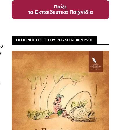
Παίξε
τα Εκπαιδευτικά Παιχνίδια
ΟΙ ΠΕΡΙΠΕΤΕΙΕΣ ΤΟΥ ΡΟΥΛΗ ΝΕΦΡΟΥΛΗ
το
υ
λ