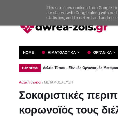
Όροι και Προϋποθέσεις
Πολιτική Απορρήτου
This site uses cookies from Google to d
are shared with Google along with perf
statistics, and to detect and address 
HOME
ΑΙΜΑΤΟΛΟΓΙΚΑ
ΟΡΓΑΝΙΚΑ
Δελτίο Τύπου - Εθνικός Οργανισμός Μεταμο
TOP NEWS
Αρχική σελίδα
ΜΕΤΑΜΟΣΧΕΥΣΗ
Σοκαριστικές περι
κορωνοϊός τους διέ