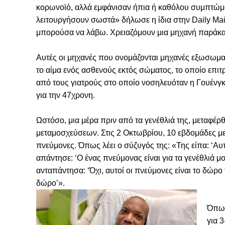
κορωνοϊό, αλλά εμφάνισαν ήπια ή καθόλου συμπτώμ
λειτουργήσουν σωστά» δήλωσε η ίδια στην Daily Ma
μπορούσα να λάβω. Χρειαζόμουν μια μηχανή παράκ
Αυτές οι μηχανές που ονομάζονται μηχανές εξωσωμ
το αίμα ενός ασθενούς εκτός σώματος, το οποίο επιτ
από τους γιατρούς στο οποίο νοσηλευόταν η Γουένγκ 
για την 47χρονη.
Ωστόσο, μια μέρα πριν από τα γενέθλιά της, μεταφέρ
μεταμοσχεύσεων. Στις 2 Οκτωβρίου, 10 εβδομάδες με
πνεύμονες. Όπως λέει ο σύζυγός της: «Της είπα: ‘Αυτ
απάντησε: ‘Ο ένας πνεύμονας είναι για τα γενέθλιά μ
ανταπάντησα: ‘Όχι, αυτοί οι πνεύμονες είναι το δώρο 
δώρο’».
Όπως
για 