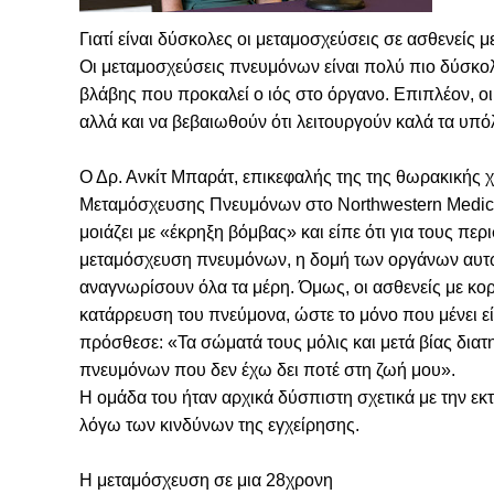
Γιατί είναι δύσκολες οι μεταμοσχεύσεις σε ασθενείς 
Οι μεταμοσχεύσεις πνευμόνων είναι πολύ πιο δύσκολ
βλάβης που προκαλεί ο ιός στο όργανο. Επιπλέον, οι
αλλά και να βεβαιωθούν ότι λειτουργούν καλά τα υπ
Ο Δρ. Ανκίτ Μπαράτ, επικεφαλής της της θωρακικής 
Μεταμόσχευσης Πνευμόνων στο Northwestern Medicin
μοιάζει με «έκρηξη βόμβας» και είπε ότι για τους π
μεταμόσχευση πνευμόνων, η δομή των οργάνων αυτών
αναγνωρίσουν όλα τα μέρη. Όμως, οι ασθενείς με κο
κατάρρευση του πνεύμονα, ώστε το μόνο που μένει ε
πρόσθεσε: «Τα σώματά τους μόλις και μετά βίας δια
πνευμόνων που δεν έχω δει ποτέ στη ζωή μου».
Η ομάδα του ήταν αρχικά δύσπιστη σχετικά με την 
λόγω των κινδύνων της εγχείρησης.
Η μεταμόσχευση σε μια 28χρονη