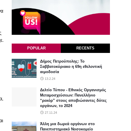
να
ς
ε.
POPULAR
RECENTS
Δήμος Πετρούπολης: Το
Σαββατοκύριακο η 69η εθελοντική
αιμοδοσία
13.2.24
Δελτίο Τύπου - Εθνικός Οργανισμός
Μεταμοσχεύσεων: Πανελλήνιο
α,
“ρεκόρ” στους αποβιώσαντες δότες
οργάνων, το 2024
27.11.24
αι
Άλλη μια δωρεά οργάνων στο
Πανεπιστημιακό Νοσοκομείο