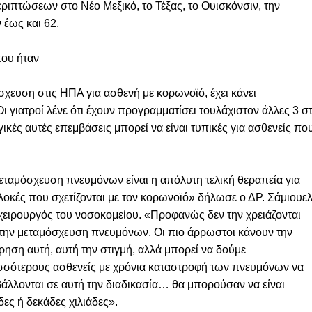
ιπτώσεων στο Νέο Μεξικό, το Τέξας, το Ουισκόνσιν, την
 έως και 62.
που ήταν
ευση στις ΗΠΑ για ασθενή με κορωνοϊό, έχει κάνει
ι γιατροί λένε ότι έχουν προγραμματίσει τουλάχιστον άλλες 3 σ
γικές αυτές επεμβάσεις μπορεί να είναι τυπικές για ασθενείς πο
εταμόσχευση πνευμόνων είναι η απόλυτη τελική θεραπεία για
λοκές που σχετίζονται με τον κορωνοϊό» δήλωσε ο ΔΡ. Σάμιουε
 χειρουργός του νοσοκομείου. «Προφανώς δεν την χρειάζονται
 την μεταμόσχευση πνευμόνων. Οι πιο άρρωστοι κάνουν την
ίρηση αυτή, αυτή την στιγμή, αλλά μπορεί να δούμε
σσότερους ασθενείς με χρόνια καταστροφή των πνευμόνων να
άλλονται σε αυτή την διαδικασία… θα μπορούσαν να είναι
δες ή δεκάδες χιλιάδες».