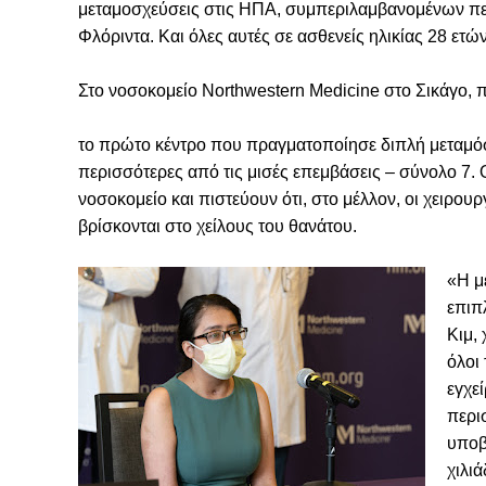
μεταμοσχεύσεις στις ΗΠΑ, συμπεριλαμβανομένων περ
Φλόριντα. Και όλες αυτές σε ασθενείς ηλικίας 28 ετών
Στο νοσοκομείο Northwestern Medicine στο Σικάγο, 
το πρώτο κέντρο που πραγματοποίησε διπλή μεταμόσχ
περισσότερες από τις μισές επεμβάσεις – σύνολο 7. Ο
νοσοκομείο και πιστεύουν ότι, στο μέλλον, οι χειρουρ
βρίσκονται στο χείλους του θανάτου.
«Η μ
επιπ
Κιμ,
όλοι
εγχε
περι
υποβ
χιλιά