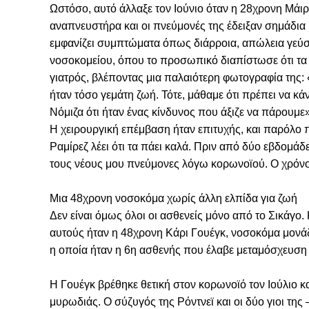
Ωστόσο, αυτό άλλαξε τον Ιούνιο όταν η 28χρονη Μάιρ
αναπνευστήρα και οι πνεύμονές της έδειξαν σημάδια 
εμφανίζει συμπτώματα όπως διάρροια, απώλεια γεύση
νοσοκομείου, όπου το προσωπικό διαπίστωσε ότι τα 
γιατρός, βλέποντας μια παλαιότερη φωτογραφία της:
ήταν τόσο γεμάτη ζωή. Τότε, μάθαμε ότι πρέπει να κάν
Νόμιζα ότι ήταν ένας κίνδυνος που άξιζε να πάρουμε»
Η χειρουργική επέμβαση ήταν επιτυχής, και παρόλο
Ραμίρεζ λέει ότι τα πάει καλά. Πριν από δύο εβδομά
τους νέους μου πνεύμονες λόγω κορωνοϊού. Ο χρόν
Μια 48χρονη νοσοκόμα χωρίς άλλη ελπίδα για ζωή
Δεν είναι όμως όλοι οι ασθενείς μόνο από το Σικάγο
αυτούς ήταν η 48χρονη Κάρι Γουέγκ, νοσοκόμα μονάδ
η οποία ήταν η 6η ασθενής που έλαβε μεταμόσχευση
Η Γουέγκ βρέθηκε θετική στον κορωνοϊό τον Ιούλιο 
μυρωδιάς. Ο σύζυγός της Ρόντνεϊ και οι δύο γιοι της