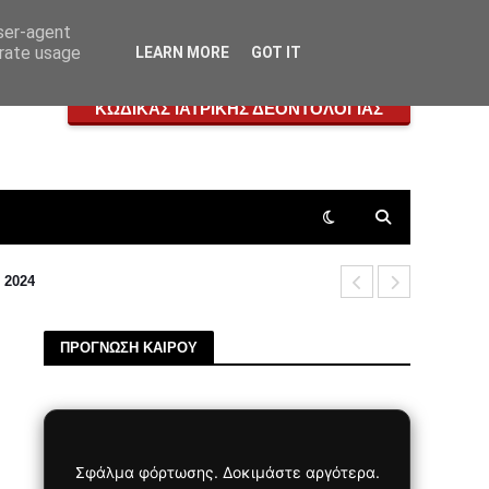
user-agent
erate usage
LEARN MORE
GOT IT
ΚΩΔΙΚΑΣ ΙΑΤΡΙΚΗΣ ΔΕΟΝΤΟΛΟΓΙΑΣ
 2024
Άλλη μια δ
ΠΡΟΓΝΩΣΗ ΚΑΙΡΟΥ
Σφάλμα φόρτωσης. Δοκιμάστε αργότερα.