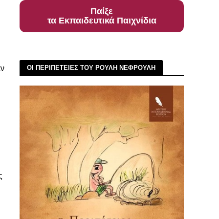
Παίξε
τα Εκπαιδευτικά Παιχνίδια
αν
ΟΙ ΠΕΡΙΠΕΤΕΙΕΣ ΤΟΥ ΡΟΥΛΗ ΝΕΦΡΟΥΛΗ
ς