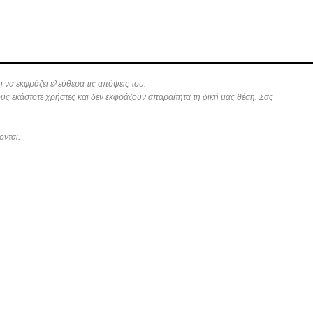
 να εκφράζει ελεύθερα τις απόψεις του.
ους εκάστοτε χρήστες και δεν εκφράζουν απαραίτητα τη δική μας θέση. Σας
ονται.