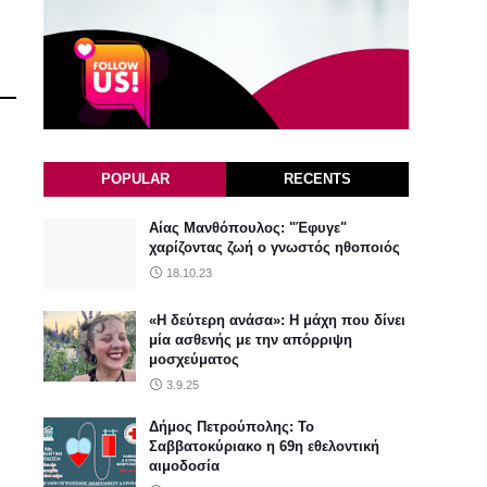
POPULAR
RECENTS
Αίας Μανθόπουλος: "Έφυγε"
χαρίζοντας ζωή ο γνωστός ηθοποιός
18.10.23
«Η δεύτερη ανάσα»: Η μάχη που δίνει
μία ασθενής με την απόρριψη
μοσχεύματος
3.9.25
Δήμος Πετρούπολης: Το
Σαββατοκύριακο η 69η εθελοντική
αιμοδοσία