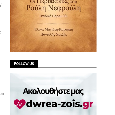
τή
α
FOLLOW US
all