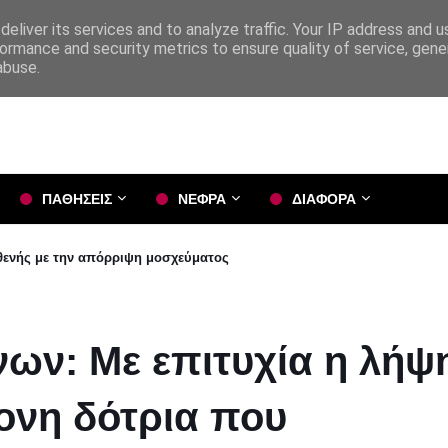
eliver its services and to analyze traffic. Your IP address and 
ormance and security metrics to ensure quality of service, gen
abuse.
ΠΑΘΗΣΕΙΣ
ΝΕΦΡΑ
ΔΙΑΦΟΡΑ
σθενής με την απόρριψη μοσχεύματος
ων: Με επιτυχία η λήψ
νη δότρια που