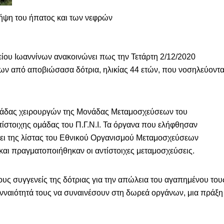
λήψη του ήπατος και των νεφρών
ίου Ιωαννίνων ανακοινώνει πως την Τετάρτη 2/12/2020
ν από αποβιώσασα δότρια, ηλικίας 44 ετών, που νοσηλεύοντ
μάδας χειρουργών της Μονάδας Μεταμοσχεύσεων του
ίστοιχης ομάδας του Π.Γ.Ν.Ι. Τα όργανα που ελήφθησαν
ει της λίστας του Εθνικού Οργανισμού Μεταμοσχεύσεων
αι πραγματοποιήθηκαν οι αντίστοιχες μεταμοσχεύσεις.
υς συγγενείς της δότριας για την απώλεια του αγαπημένου του
νναιότητά τους να συναινέσουν στη δωρεά οργάνων, μια πράξη