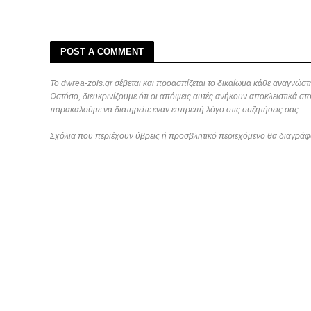
POST A COMMENT
Το dwrea-zois.gr σέβεται και προασπίζεται το δικαίωμα κάθε αναγνώστη
Ωστόσο, διευκρινίζουμε ότι οι απόψεις αυτές ανήκουν αποκλειστικά στ
παρακαλούμε να διατηρείτε έναν ευπρεπή λόγο στις συζητήσεις σας.
Σχόλια που περιέχουν ύβρεις ή προσβλητικό περιεχόμενο θα διαγράφ