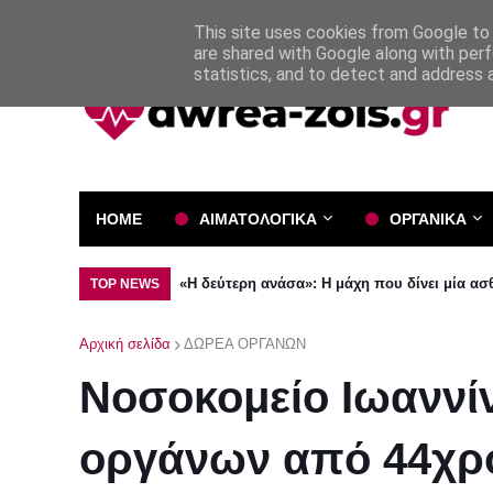
Όροι και Προϋποθέσεις
Πολιτική Απορρήτου
This site uses cookies from Google to d
are shared with Google along with perf
statistics, and to detect and address 
HOME
ΑΙΜΑΤΟΛΟΓΙΚΑ
ΟΡΓΑΝΙΚΑ
«Η δεύτερη ανάσα»: Η μάχη που δίνει μία α
TOP NEWS
Αρχική σελίδα
ΔΩΡΕΑ ΟΡΓΑΝΩΝ
Νοσοκομείο Ιωαννίν
οργάνων από 44χρο