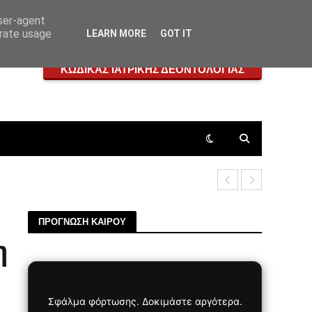
user-agent
erate usage
LEARN MORE
GOT IT
ΚΩΔΙΚΑΣ ΙΑΤΡΙΚΗΣ ΔΕΟΝΤΟΛΟΓΙΑΣ
Δήμος Πετρ
ΠΡΟΓΝΩΣΗ ΚΑΙΡΟΥ
η
Σφάλμα φόρτωσης. Δοκιμάστε αργότερα.