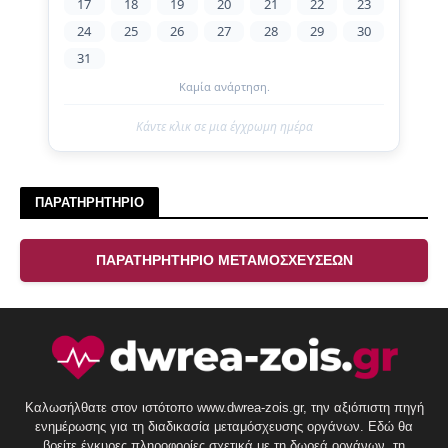
17
18
19
20
21
22
23
24
25
26
27
28
29
30
31
Καμία ανάρτηση.
Κάντε κλικ σε μια έγχρωμη ημέρα
ΠΑΡΑΤΗΡΗΤΗΡΙΟ
ΠΑΡΑΤΗΡΗΤΗΡΙΟ ΜΕΤΑΜΟΣΧΕΥΣΕΩΝ
Καλωσήλθατε στον ιστότοπο www.dwrea-zois.gr, την αξιόπιστη πηγή
ενημέρωσης για τη διαδικασία μεταμόσχευσης οργάνων. Εδώ θα
βρείτε έγκυρες πληροφορίες σχετικά με τη δωρεά οργάνων, τη