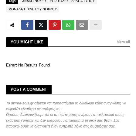
Tags
ΑΝΑΚΟΙΝΩΣΕΙΣ - ΕΠΙΣΤΟΛΕΣ - ΔΕΛΤΙΑ ΤΥΠΟΥ
ΜΟΝΑΔΑ ΤΕΧΝΗΤΟΥ ΝΕΦΡΟΥ
YOU MIGHT LIKE
View all
Error:
No Results Found
POST A COMMENT
Το dwrea-zois.gr σέβεται και προασπίζεται το δικαίωμα κάθε αναγνώστη να
εκφράζει ελεύθερα τις απόψεις του.
Ωστόσο, διευκρινίζουμε ότι οι απόψεις αυτές ανήκουν αποκλειστικά στους
εκάστοτε χρήστες και δεν εκφράζουν απαραίτητα τη δική μας θέση. Σας
παρακαλούμε να διατηρείτε έναν ευπρεπή λόγο στις συζητήσεις σας.