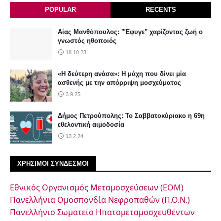
POPULAR
RECENTS
Αίας Μανθόπουλος: "Έφυγε" χαρίζοντας ζωή ο
γνωστός ηθοποιός
18.10.23
«Η δεύτερη ανάσα»: Η μάχη που δίνει μία
ασθενής με την απόρριψη μοσχεύματος
3.9.25
Δήμος Πετρούπολης: Το Σαββατοκύριακο η 69η
εθελοντική αιμοδοσία
13.2.24
ΧΡΗΣΙΜΟΙ ΣΥΝΔΕΣΜΟΙ
Εθνικός Οργανισμός Μεταμοσχεύσεων (ΕΟΜ)
Πανελλήνια Ομοσπονδία Νεφροπαθών (Π.Ο.Ν.)
Πανελλήνιο Σωματείο Ηπατομεταμοσχευθέντων