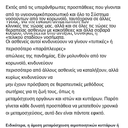
Εκτός από τις υπεράνθρωπες προσπάθειες που γίνονται
από το υγειονομικόπροσωπικό και όλο το Σύστημα
νοσούντων από τον κορωνοϊό, ταυτόχρονα σε άλλες
Υγείας, για την έγκαιρη αντιμετώπιση των
κλινικές της χώρας μας, αλλά και σε όλες τις χώρες του
θεραπείας ασθενών με κακοήθειες και άλλα σοβαρά
κόσμου, συνεχίζεται υπό αντίξοες συνθήκες η
«τελικού σταδίου» νοσήματα.
προσπάθεια
Οι ασθενείς αυτοί κινδυνεύουν να γίνουν «τυπικές» ή
περισσότερο «παράπλευρες»
απώλειες της πανδημίας. Εάν μολυνθούν από τον
κορωνοϊό, κινδυνεύουν
περισσότερο από άλλους ασθενείς να καταλήξουν, αλλά
κυρίως κινδυνεύουν να
μην έχουν πρόσβαση σε θεραπευτικές μεθόδους
σωτήριες για τη ζωή τους, όπως η
μεταμόσχευση οργάνων και ιστών και κυττάρων. Παρότι
γίνεται κάθε δυνατή προσπάθεια να μετατεθούν χρονικά
οι μεταμοσχεύσεις, αυτό δεν είναι πάντοτε εφικτό.
Ειδικότερα, η άμεση μεταμόσχευση αιμοποιητικών κυττάρων ή