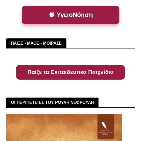
🧠 ΥγειοΝόηση
ΠΑΙΞΕ - ΜΑΘΕ - ΜΟΙΡΑΣΕ
Παίξε τα Εκπαιδευτικά Παιχνίδια
ΟΙ ΠΕΡΙΠΕΤΕΙΕΣ ΤΟΥ ΡΟΥΛΗ ΝΕΦΡΟΥΛΗ