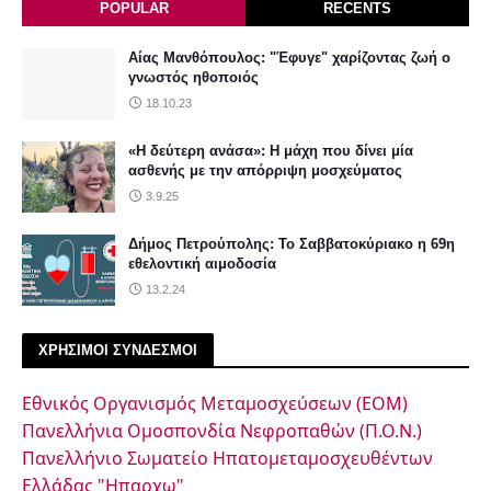
POPULAR
RECENTS
Αίας Μανθόπουλος: "Έφυγε" χαρίζοντας ζωή ο
γνωστός ηθοποιός
18.10.23
«Η δεύτερη ανάσα»: Η μάχη που δίνει μία
ασθενής με την απόρριψη μοσχεύματος
3.9.25
Δήμος Πετρούπολης: Το Σαββατοκύριακο η 69η
εθελοντική αιμοδοσία
13.2.24
ΧΡΗΣΙΜΟΙ ΣΥΝΔΕΣΜΟΙ
Εθνικός Οργανισμός Μεταμοσχεύσεων (ΕΟΜ)
Πανελλήνια Ομοσπονδία Νεφροπαθών (Π.Ο.Ν.)
Πανελλήνιο Σωματείο Ηπατομεταμοσχευθέντων
Ελλάδας "Ηπαρχω"