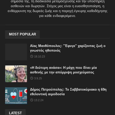
σημασία της, τη διαδικασία μεταμόσχευσης και την υποστήριξη
ασθενών και δωρητών. Στόχος μας είναι η ευαισθητοποίηση, η
ενθάρρυνση της δωρεάς ζωής και η παροχή έγκυρης καθοδήγησης
για κάθε ενδιαφερόμενο.
MOST POPULAR
Αίας Μανθόπουλος: "Έφυγε" χαρίζοντας ζωή ο
γνωστός ηθοποιός
18.10.23
«Η δεύτερη ανάσα»: Η μάχη που δίνει μία
ασθενής με την απόρριψη μοσχεύματος
3.9.25
Δήμος Πετρούπολης: Το Σαββατοκύριακο η 69η
εθελοντική αιμοδοσία
13.2.24
LATEST