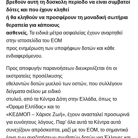
βρεθούν αυτή τη δύσκολη περίοδο να είναι συμβατοί
δότες και που έχουν κληθεί
ή θα κληθούν να προσφέρουν τη μοναδική σωτήρια
θεραπεία για κάποιους
ασθενείς.
Τα ειδικά μέτρα ασφαλείας έχουν αναρτηθεί
στην ιστοσελίδα του ΕΟΜ
προς ενημέρωση των υποψήφιων δοτών και κάθε
ενδιαφερόμενου.
Προς αποφυγήν παρανοήσεων διευκρινίζεται ότι οι
εκστρατείες προσέλκυσης
εθελοντών δοτών μυελού των οστών, που συλλέγουν
δείγματα σιέλου με ειδικό
στυλεό, από τα Κέντρα Δότη στην Ελλάδα, όπως το
«Όραμα Ελπίδας» και το
«ΚΕΔΜΟΠ – Χάρισε Ζωή», έχουν ανασταλεί προσωρινά
για ευνόητους λόγους. Παρ’ όλα αυτά τα Κέντρα αυτά
συνεχίζουν απρόσκοπτα, μαζί με τον ΕΟΜ, το σημαντικό
έργο των αναζητήσεων συμβατών δοτών για Έλληνες και