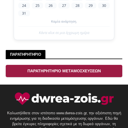
24
25
26
27
28
29
30
31
Καμία ανάρτηση.
Κάντε κλικ σε μια έγχρωμη ημέρα
ΠΑΡΑΤΗΡΗΤΗΡΙΟ
ΠΑΡΑΤΗΡΗΤΗΡΙΟ ΜΕΤΑΜΟΣΧΕΥΣΕΩΝ
Καλωσήλθατε στον ιστότοπο www.dwrea-zois.gr, την αξιόπιστη πηγή
ενημέρωσης για τη διαδικασία μεταμόσχευσης οργάνων. Εδώ θα
βρείτε έγκυρες πληροφορίες σχετικά με τη δωρεά οργάνων, τη