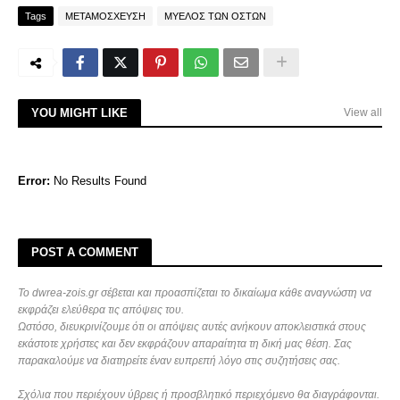
Tags
ΜΕΤΑΜΟΣΧΕΥΣΗ
ΜΥΕΛΟΣ ΤΩΝ ΟΣΤΩΝ
YOU MIGHT LIKE
View all
Error:
No Results Found
POST A COMMENT
Το dwrea-zois.gr σέβεται και προασπίζεται το δικαίωμα κάθε αναγνώστη να
εκφράζει ελεύθερα τις απόψεις του.
Ωστόσο, διευκρινίζουμε ότι οι απόψεις αυτές ανήκουν αποκλειστικά στους
εκάστοτε χρήστες και δεν εκφράζουν απαραίτητα τη δική μας θέση. Σας
παρακαλούμε να διατηρείτε έναν ευπρεπή λόγο στις συζητήσεις σας.
Σχόλια που περιέχουν ύβρεις ή προσβλητικό περιεχόμενο θα διαγράφονται.