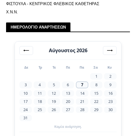
ΦΙΣΤΟΥΛΑ - ΚΕΝΤΡΙΚΟΣ ΦΛΕΒΙΚΟΣ ΚΑΘΕΤΗΡΑΣ
Χ.Ν.Ν.
ΗΜΕΡΟΛΟΓΙΟ ΑΝΑΡΤΗΣΕΩΝ
Αύγουστος 2026
⟵
⟶
Δε
Τρ
Τε
Πε
Πα
Σα
Κυ
1
2
3
4
5
6
7
8
9
10
11
12
13
14
15
16
17
18
19
20
21
22
23
24
25
26
27
28
29
30
31
Καμία ανάρτηση.