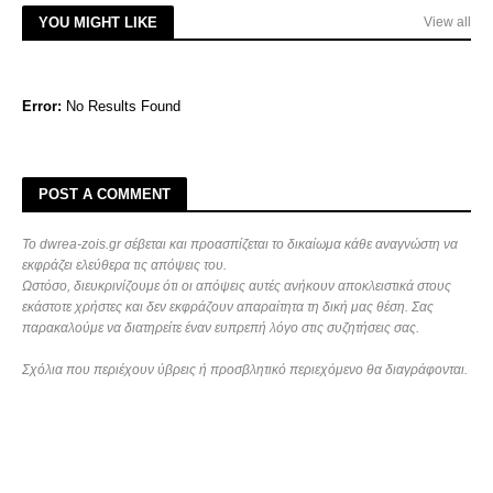
YOU MIGHT LIKE
View all
Error:
No Results Found
POST A COMMENT
Το dwrea-zois.gr σέβεται και προασπίζεται το δικαίωμα κάθε αναγνώστη να
εκφράζει ελεύθερα τις απόψεις του.
Ωστόσο, διευκρινίζουμε ότι οι απόψεις αυτές ανήκουν αποκλειστικά στους
εκάστοτε χρήστες και δεν εκφράζουν απαραίτητα τη δική μας θέση. Σας
παρακαλούμε να διατηρείτε έναν ευπρεπή λόγο στις συζητήσεις σας.
Σχόλια που περιέχουν ύβρεις ή προσβλητικό περιεχόμενο θα διαγράφονται.