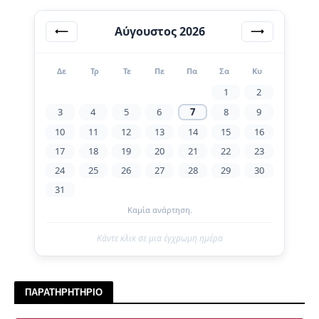
Αύγουστος 2026
⟵
⟶
Δε
Τρ
Τε
Πε
Πα
Σα
Κυ
1
2
3
4
5
6
7
8
9
10
11
12
13
14
15
16
17
18
19
20
21
22
23
24
25
26
27
28
29
30
31
Καμία ανάρτηση.
Κάντε κλικ σε μια έγχρωμη ημέρα
ΠΑΡΑΤΗΡΗΤΗΡΙΟ