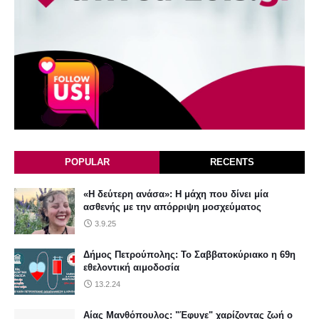
POPULAR
RECENTS
«Η δεύτερη ανάσα»: Η μάχη που δίνει μία
ασθενής με την απόρριψη μοσχεύματος
3.9.25
Δήμος Πετρούπολης: Το Σαββατοκύριακο η 69η
εθελοντική αιμοδοσία
13.2.24
Αίας Μανθόπουλος: "Έφυγε" χαρίζοντας ζωή ο