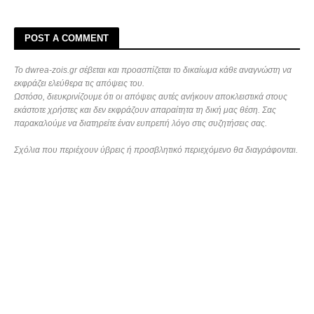
POST A COMMENT
Το dwrea-zois.gr σέβεται και προασπίζεται το δικαίωμα κάθε αναγνώστη να
εκφράζει ελεύθερα τις απόψεις του.
Ωστόσο, διευκρινίζουμε ότι οι απόψεις αυτές ανήκουν αποκλειστικά στους
εκάστοτε χρήστες και δεν εκφράζουν απαραίτητα τη δική μας θέση. Σας
παρακαλούμε να διατηρείτε έναν ευπρεπή λόγο στις συζητήσεις σας.
Σχόλια που περιέχουν ύβρεις ή προσβλητικό περιεχόμενο θα διαγράφονται.