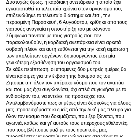
Δυστυχώς όμως, η καρδιακή ανεπάρκεια η οποία έχει
εγκατασταθεί τα τελευταία χρόνια στον οργανισμό του,
επιδεινώθηκε το τελευταίο διάστημα και έτσι, την
περασμένη Παρασκευή, 6 Αυγούστου, κρίθηκε από τους
γιατρούς αναγκαία η υποστήριξη του με οξυγόνο.
Σύμφωνα πάντοτε με τους γιατρούς που τον
παρακολουθούν, η καρδιακή ανεπάρκεια είναι αρκετά
σοβαρή πλέον και αυτή ευθύνεται για την κακή αιμάτωση
των υπολοίπων οργάνων, δημιουργώντας έτσι μία
γενικότερη εξασθένηση του οργανισμού του.
Σε κάθε περίπτωση, οι επόμενες δύο με τρείς ημέρες θα
είναι κρίσιμες για την έκβαση της δοκιμασίας του.
Ζητούμε απ' όλον τον υπέροχο κόσμο που τον αγαπάει
και που μας έχει συγκλονίσει, όχι απλά συγκινήσει με το
ενδιαφέρον του, να εντείνει τις προσευχές του.
Αντιλαμβανόμαστε πως οι μέρες είναι δύσκολες για όλους
μας, προσευχόμαστε κι εμείς από την δική μας πλευρά για
όλον τον κόσμο που δοκιμάζεται, που ξεριζώνεται, που
αγωνιά, καθώς και γι' αυτούς τους υπέροχους εθελοντές,
που τους βλέπουμε μαζί με τους ηρωικούς μας
πυροσβέστες να κρατούν την χώρα μας στα χέρια τους