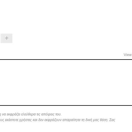
View 
 να εκφράζει ελεύθερα τις απόψεις του.
ους εκάστοτε χρήστες και δεν εκφράζουν απαραίτητα τη δική μας θέση. Σας