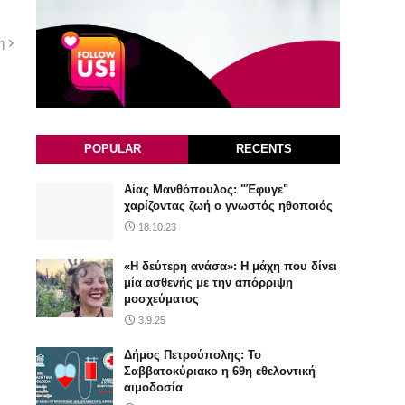
η
POPULAR
RECENTS
Αίας Μανθόπουλος: "Έφυγε"
χαρίζοντας ζωή ο γνωστός ηθοποιός
18.10.23
«Η δεύτερη ανάσα»: Η μάχη που δίνει
μία ασθενής με την απόρριψη
μοσχεύματος
3.9.25
Δήμος Πετρούπολης: Το
Σαββατοκύριακο η 69η εθελοντική
αιμοδοσία