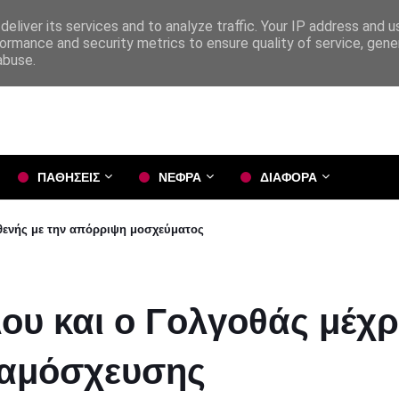
eliver its services and to analyze traffic. Your IP address and 
ormance and security metrics to ensure quality of service, gen
abuse.
ΠΑΘΗΣΕΙΣ
ΝΕΦΡΑ
ΔΙΑΦΟΡΑ
σθενής με την απόρριψη μοσχεύματος
λου και ο Γολγοθάς μέχρ
ταμόσχευσης