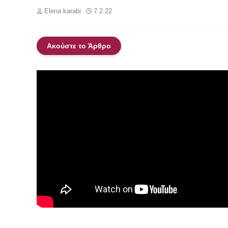
Elena karabi
7.2.22
Ακούστε το Άρθρο