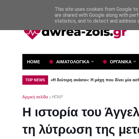
Όροι και Προϋποθέσεις
Πολιτική Απορρήτου
This site uses cookies from Google to d
are shared with Google along with perf
statistics, and to detect and address 
HOME
ΑΙΜΑΤΟΛΟΓΙΚΑ
ΟΡΓΑΝΙΚΑ
«Η δεύτερη ανάσα»: Η μάχη που δίνει μία α
TOP NEWS
Αρχική σελίδα
ΗΠΑΡ
H ιστορία του Άγγε
τη λύτρωση της με