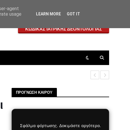
user-agent
erate usage
LEARN MORE
GOT IT
ΚΩΔΙΚΑΣ ΙΑΤΡΙΚΗΣ ΔΕΟΝΤΟΛΟΓΙΑΣ
Δήμος Πετρ
ΠΡΟΓΝΩΣΗ ΚΑΙΡΟΥ
ι
Σφάλμα φόρτωσης. Δοκιμάστε αργότερα.