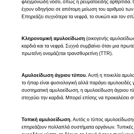
φλεγμονώδη νόσο, όπως η ρευματοειδής αρθρίτιδα. Ο
έχουν οδηγήσει σε απότομη μείωση του αριθμού τω
Επηρεάζει συχνότερα τα νεφρά, το συκώτι και τον σπ
Κληρονομική αμυλοείδωση
(οικογενής αμυλοείδωσ
καρδιά και τα νεφρά. Συχνά συμβαίνει όταν μια πρωτ
πρωτεΐνη ονομάζεται τρανσθυρετίνη (TTR).
Αμυλοείδωση άγριου τύπου.
Αυτή η ποικιλία αμυλ
το ήπαρ είναι φυσιολογική αλλά παράγει αμυλοειδές
συστηματική αμυλοείδωση, η αμυλοείδωση άγριου τύ
στοχεύει την καρδιά. Μπορεί επίσης να προκαλέσει
Τοπική αμυλοείδωση.
Αυτός ο τύπος αμυλοείδωσης
επηρεάζουν πολλαπλά συστήματα οργάνων. Τυπικές 