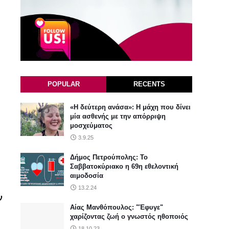
POPULAR
RECENTS
«Η δεύτερη ανάσα»: Η μάχη που δίνει
μία ασθενής με την απόρριψη
μοσχεύματος
3.9.25
Δήμος Πετρούπολης: Το
Σαββατοκύριακο η 69η εθελοντική
αιμοδοσία
13.2.24
ν
Αίας Μανθόπουλος: "Έφυγε"
χαρίζοντας ζωή ο γνωστός ηθοποιός
18.10.23