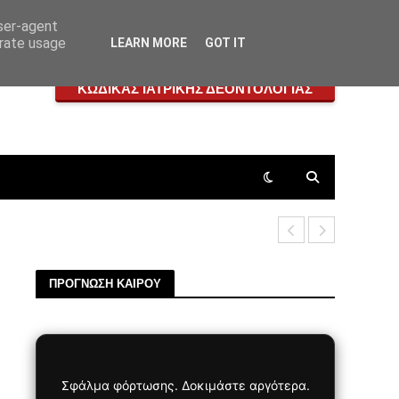
user-agent
erate usage
LEARN MORE
GOT IT
ΚΩΔΙΚΑΣ ΙΑΤΡΙΚΗΣ ΔΕΟΝΤΟΛΟΓΙΑΣ
Αίας Μανθό
ΠΡΟΓΝΩΣΗ ΚΑΙΡΟΥ
Σφάλμα φόρτωσης. Δοκιμάστε αργότερα.