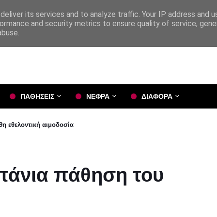
eliver its services and to analyze traffic. Your IP address and 
ormance and security metrics to ensure quality of service, gen
abuse.
ΠΑΘΗΣΕΙΣ
ΝΕΦΡΑ
ΔΙΑΦΟΡΑ
η εθελοντική αιμοδοσία
πάνια πάθηση του