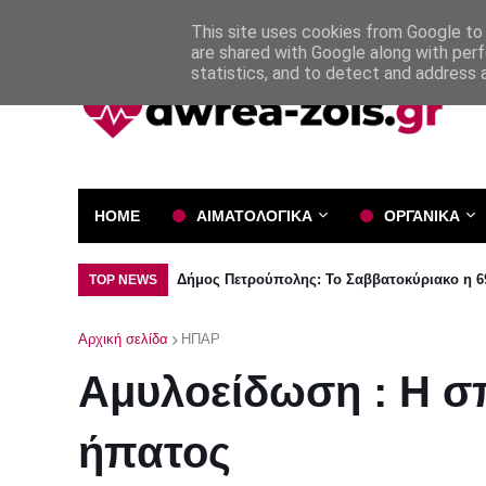
Όροι και Προϋποθέσεις
Πολιτική Απορρήτου
This site uses cookies from Google to d
are shared with Google along with perf
statistics, and to detect and address 
HOME
ΑΙΜΑΤΟΛΟΓΙΚΑ
ΟΡΓΑΝΙΚΑ
Δήμος Πετρούπολης: Το Σαββατοκύριακο η 69
TOP NEWS
Αρχική σελίδα
ΗΠΑΡ
Αμυλοείδωση : Η σ
ήπατος