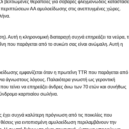
ι βελτιωμένες θεραπείες για σοβαρές φλεγμονώδεις καταστάσε
ν περιπτώσεων ΑΑ αμυλοείδωσης στις ανεπτυγμένες χώρες.
λήνα.
η). Αυτή η κληρονομική διαταραχή συχνά επηρεάζει τα νεύρα, τ
εΐνη που παράγεται από το συκώτι σας είναι ανώμαλη. Αυτή η
οείδωσης εμφανίζεται όταν η πρωτεΐνη TTR που παράγεται από
 για άγνωστους λόγους. Παλαιότερα γνωστή ως γεροντική
που τείνει να επηρεάζει άνδρες άνω των 70 ετών και συνήθως
 σύνδρομο καρπιαίου σωλήνα.
 έχει συχνά καλύτερη πρόγνωση από τις ποικιλίες που
θέσεις για εντοπισμένη αμυλοείδωση περιλαμβάνουν την