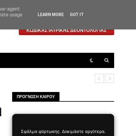
user-agent
erate usage
LEARN MORE
GOT IT
ΚΩΔΙΚΑΣ ΙΑΤΡΙΚΗΣ ΔΕΟΝΤΟΛΟΓΙΑΣ
Δήμος Πετρ
ΠΡΟΓΝΩΣΗ ΚΑΙΡΟΥ
ή
Σφάλμα φόρτωσης. Δοκιμάστε αργότερα.