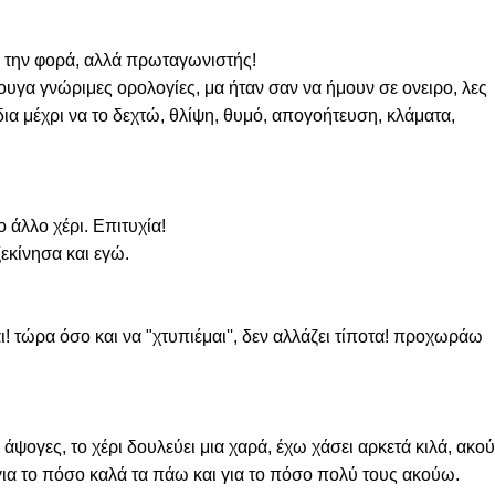
ή την φορά, αλλά πρωταγωνιστής!

υγα γνώριμες ορολογίες, μα ήταν σαν να ήμουν σε ονειρο, λες 
α μέχρι να το δεχτώ, θλίψη, θυμό, απογοήτευση, κλάματα, 
 άλλο χέρι. Επιτυχία!

ξεκίνησα και εγώ.
 τώρα όσο και να "χτυπιέμαι'', δεν αλλάζει τίποτα! προχωράω 
άψογες, το χέρι δουλεύει μια χαρά, έχω χάσει αρκετά κιλά, ακού
 για το πόσο καλά τα πάω και για το πόσο πολύ τους ακούω.