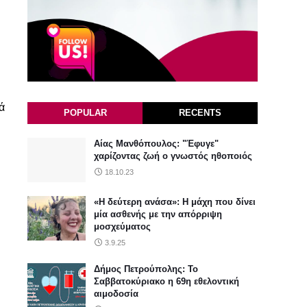
 
POPULAR
RECENTS
Αίας Μανθόπουλος: "Έφυγε"
χαρίζοντας ζωή ο γνωστός ηθοποιός
18.10.23
«Η δεύτερη ανάσα»: Η μάχη που δίνει
μία ασθενής με την απόρριψη
μοσχεύματος
3.9.25
Δήμος Πετρούπολης: Το
Σαββατοκύριακο η 69η εθελοντική
αιμοδοσία