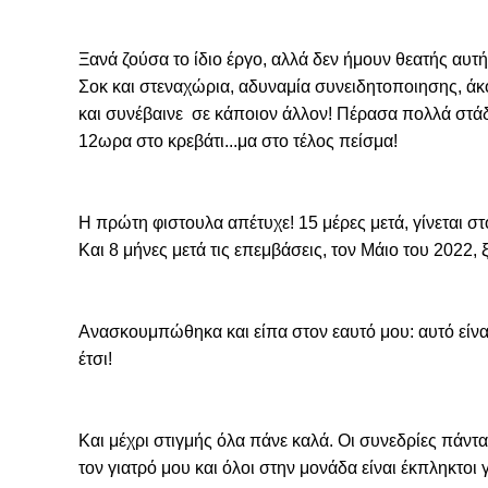
Ξανά ζούσα το ίδιο έργο, αλλά δεν ήμουν θεατής αυτ
Σοκ και στεναχώρια, αδυναμία συνειδητοποιησης, άκο
και συνέβαινε  σε κάποιον άλλον! Πέρασα πολλά στάδι
12ωρα στο κρεβάτι...μα στο τέλος πείσμα!
Η πρώτη φιστουλα απέτυχε! 15 μέρες μετά, γίνεται στο
Και 8 μήνες μετά τις επεμβάσεις, τον Μάιο του 2022, 
Ανασκουμπώθηκα και είπα στον εαυτό μου: αυτό είναι!
έτσι!
Και μέχρι στιγμής όλα πάνε καλά. Οι συνεδρίες πάντα 
τον γιατρό μου και όλοι στην μονάδα είναι έκπληκτοι