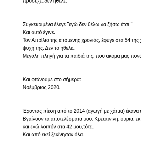
πρόσεχε..δεν ήθελε.
Συγκεκριμένα έλεγε ''εγώ δεν θέλω να ζήσω έτσι.''

Και αυτό έγινε.

Τον Απρίλιο της επόμενης χρονιάς, έφυγε στα 54 της 
ψυχή της. Δεν το ήθελε.. 

Μεγάλη πληγή για τα παιδιά της, που ακόμα μας πονά
Και φτάνουμε στο σήμερα:

Νοέμβριος 2020.
Έχοντας πίεση από το 2014 (αγωγή με χάπια) έκανα εξε
Βγαίνουν τα αποτελέσματα μου: Κρεατινινη, ουρια, εκ
και εγώ λοιπόν στα 42 μου,τότε.. 

Και από εκεί ξεκίνησαν όλα.