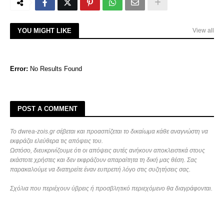
YOU MIGHT LIKE
View all
Error:
No Results Found
POST A COMMENT
Το dwrea-zois.gr σέβεται και προασπίζεται το δικαίωμα κάθε αναγνώστη να
εκφράζει ελεύθερα τις απόψεις του.
Ωστόσο, διευκρινίζουμε ότι οι απόψεις αυτές ανήκουν αποκλειστικά στους
εκάστοτε χρήστες και δεν εκφράζουν απαραίτητα τη δική μας θέση. Σας
παρακαλούμε να διατηρείτε έναν ευπρεπή λόγο στις συζητήσεις σας.
Σχόλια που περιέχουν ύβρεις ή προσβλητικό περιεχόμενο θα διαγράφονται.