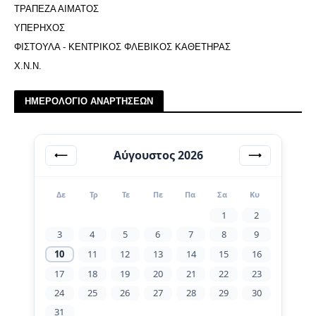
ΤΡΑΠΕΖΑ ΑΙΜΑΤΟΣ
ΥΠΕΡΗΧΟΣ
ΦΙΣΤΟΥΛΑ - ΚΕΝΤΡΙΚΟΣ ΦΛΕΒΙΚΟΣ ΚΑΘΕΤΗΡΑΣ
Χ.Ν.Ν.
ΗΜΕΡΟΛΟΓΙΟ ΑΝΑΡΤΗΣΕΩΝ
Αύγουστος 2026
⟵
⟶
Δε
Τρ
Τε
Πε
Πα
Σα
Κυ
1
2
3
4
5
6
7
8
9
10
11
12
13
14
15
16
17
18
19
20
21
22
23
24
25
26
27
28
29
30
31