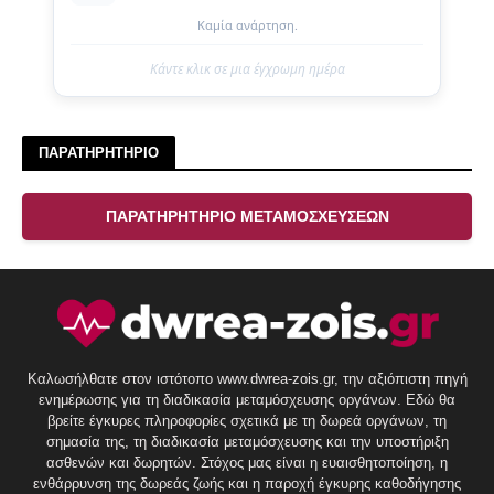
Καμία ανάρτηση.
Κάντε κλικ σε μια έγχρωμη ημέρα
ΠΑΡΑΤΗΡΗΤΗΡΙΟ
ΠΑΡΑΤΗΡΗΤΗΡΙΟ ΜΕΤΑΜΟΣΧΕΥΣΕΩΝ
Καλωσήλθατε στον ιστότοπο www.dwrea-zois.gr, την αξιόπιστη πηγή
ενημέρωσης για τη διαδικασία μεταμόσχευσης οργάνων. Εδώ θα
βρείτε έγκυρες πληροφορίες σχετικά με τη δωρεά οργάνων, τη
σημασία της, τη διαδικασία μεταμόσχευσης και την υποστήριξη
ασθενών και δωρητών. Στόχος μας είναι η ευαισθητοποίηση, η
ενθάρρυνση της δωρεάς ζωής και η παροχή έγκυρης καθοδήγησης