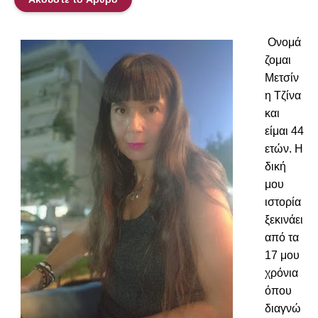
Ονομά
ζομαι 
Μετσίν
η Τζίνα 
και 
είμαι 44 
ετών. Η 
δική 
μου 
ιστορία 
ξεκινάει 
από τα 
17 μου 
χρόνια 
όπου 
διαγνώ