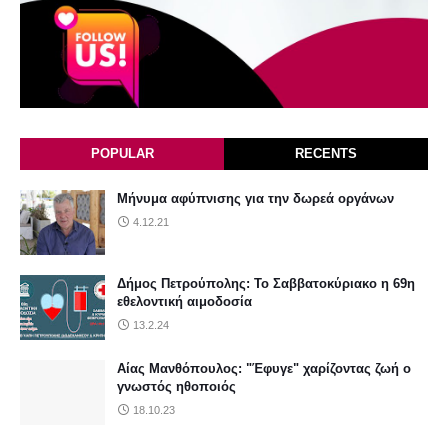
POPULAR
RECENTS
Μήνυμα αφύπνισης για την δωρεά οργάνων
4.12.21
Δήμος Πετρούπολης: Το Σαββατοκύριακο η 69η
εθελοντική αιμοδοσία
13.2.24
Αίας Μανθόπουλος: "Έφυγε" χαρίζοντας ζωή ο
γνωστός ηθοποιός
18.10.23