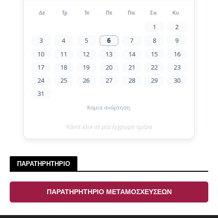
Δε
Τρ
Τε
Πε
Πα
Σα
Κυ
1
2
3
4
5
6
7
8
9
10
11
12
13
14
15
16
17
18
19
20
21
22
23
24
25
26
27
28
29
30
31
Καμία ανάρτηση.
Κάντε κλικ σε μια έγχρωμη ημέρα
ΠΑΡΑΤΗΡΗΤΗΡΙΟ
ΠΑΡΑΤΗΡΗΤΗΡΙΟ ΜΕΤΑΜΟΣΧΕΥΣΕΩΝ