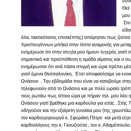
συνε
Θεέ 
μου 
Στο 
είδα
όλα, τακτικότατος επισκέπτης) απόρησαν πως ζούσα α
Χριστουγέννων μπήκα στην λίστα αναμονής για μετα
ενημέρωσε ότι στην ατυχία μου ήμουν τυχερός γιατί στ
σημαντικό και προϋπόθεση η ομάδα αίματος και ο σωμ
ενημέρωσαν ότι ανά πάσα στιγμή και ώρα πρέπει μέσ
γιατί έμενα Θεσσαλονίκη. Έτσι αποφασίσαμε να ενοικ
Ωνάσειο . Την εβδομάδα που είναι να κατεβούμε στη
τηλεφωνούν από το Ωνάσειο και με πολύ ωραίο τρόπο
τους ρωτάω πως τέτοια ώρα με πήραν τηλ. μου λέει η 
Ωνάσειο γιατί βρέθηκε μια καρδούλα για εσάς . Στής
οδηγούσε και την εξαίρετη γυναίκα μου (της χρωστάω
τον καρδιοχειρουργό κ. Σφυράκη Πέτρο και μετά είχα
καρδιολόγους την κ. Γκουζιούτα , τον κ. Αδαμόπουλ