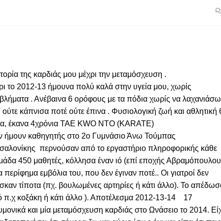
τορία της καρδιάς μου μέχρι την μεταμόσχευση .
ρι το 2012-13 ήμουνα πολύ καλά στην υγεία μου, χωρίς
βλήματα . Ανέβαινα 6 ορόφους με τα πόδια χωρίς να λαχανιάσω
ί ούτε κάπνισα ποτέ ούτε έπινα . Φυσιολογική ζωή και αθλητική 
γα, έκανα 4χρόνια TAE KWO NTO (KARATE)
ν ήμουν καθηγητής στο 2ο Γυμνάσιο Άνω Τούμπας
σαλονίκης περνούσαν από το
εργαστήριο πληροφορικής κάθε
μάδα 450 μαθητές, κόλλησα έναν ιό (επί εποχής Αβραμόπουλου
α περίφημα εμβόλια του, που δεν έγιναν ποτέ.. Οι γιατροί δεν
σκαν τίποτα (πχ. βουλωμένες αρτηρίες ή κάτι άλλο). Το απέδω
ό π.χ κοξάκη ή κάτι άλλο ). Αποτέλεσμα 2012-13-14 17
υμονικά και μία μεταμόσχευση καρδιάς στο Ωνάσειο το 2014. Εί