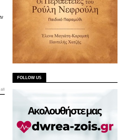
αν
FOLLOW US
all