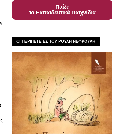
Παίξε
τα Εκπαιδευτικά Παιχνίδια
αν
ΟΙ ΠΕΡΙΠΕΤΕΙΕΣ ΤΟΥ ΡΟΥΛΗ ΝΕΦΡΟΥΛΗ
υ
υς