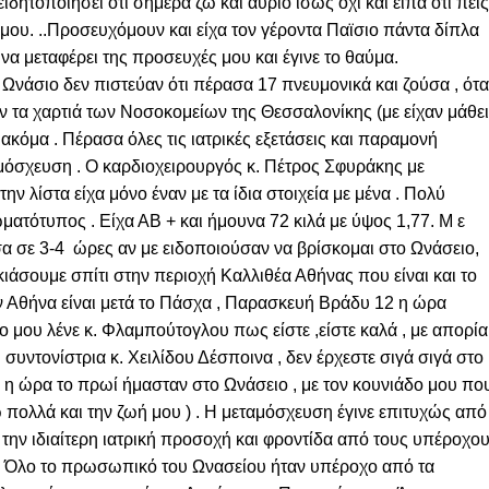
ιδητοποιήσει ότι σήμερα ζω και αύριο ίσως όχι και είπα ότι πεις
μου. ..Προσευχόμουν και είχα τον γέροντα Παϊσιο πάντα δίπλα
να μεταφέρει της προσευχές μου και έγινε το θαύμα.
Ωνάσιο δεν πιστεύαν ότι πέρασα 17 πνευμονικά και ζούσα , ότ
ν τα χαρτιά των Νοσοκομείων της Θεσσαλονίκης (με είχαν μάθει
κόμα . Πέρασα όλες τις ιατρικές εξετάσεις και παραμονή
μόσχευση . Ο καρδιοχειρουργός κ. Πέτρος Σφυράκης με
ην λίστα είχα μόνο έναν με τα ίδια στοιχεία με μένα . Πολύ
ατότυπος . Είχα ΑΒ + και ήμουνα 72 κιλά με ύψος 1,77. Μ ε
α σε 3-4 ώρες αν με ειδοποιούσαν να βρίσκομαι στο Ωνάσειο,
ιάσουμε σπίτι στην περιοχή Καλλιθέα Αθήνας που είναι και το
ν Αθήνα είναι μετά το Πάσχα , Παρασκευή Βράδυ 12 η ώρα
 μου λένε κ. Φλαμπούτογλου πως είστε ,είστε καλά , με απορία
συντονίστρια κ. Χειλίδου Δέσποινα , δεν έρχεστε σιγά σιγά στο
 7 η ώρα το πρωί ήμασταν στο Ωνάσειο , με τον κουνιάδο μου πο
 πολλά και την ζωή μου ) . Η μεταμόσχευση έγινε επιτυχώς από
 την ιδιαίτερη ιατρική προσοχή και φροντίδα από τους υπέροχο
ο. Όλο το πρωσωπικό του Ωνασείου ήταν υπέροχο από τα