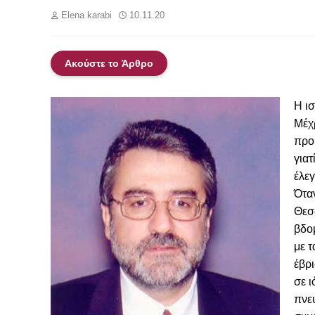
Elena karabi
10.11.20
Ακούστε το Άρθρο
Η ισ
Μέχ
προ
γιατ
έλε
Ότα
Θεσ
βδο
με τ
έβρι
σε ι
πνε