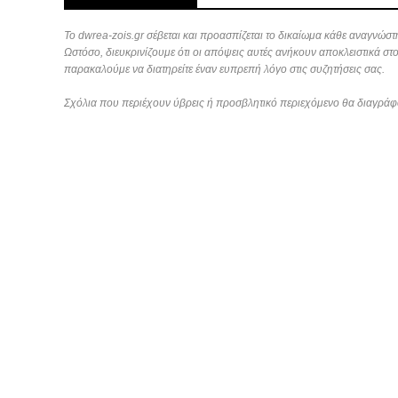
Το dwrea-zois.gr σέβεται και προασπίζεται το δικαίωμα κάθε αναγνώστη
Ωστόσο, διευκρινίζουμε ότι οι απόψεις αυτές ανήκουν αποκλειστικά στ
παρακαλούμε να διατηρείτε έναν ευπρεπή λόγο στις συζητήσεις σας.
Σχόλια που περιέχουν ύβρεις ή προσβλητικό περιεχόμενο θα διαγράφ