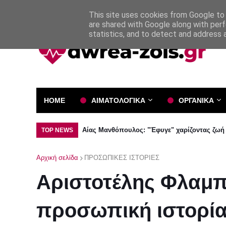
Όροι και Προϋποθέσεις
Πολιτική Απορρήτου
This site uses cookies from Google to d
are shared with Google along with perf
statistics, and to detect and address 
HOME
ΑΙΜΑΤΟΛΟΓΙΚΑ
ΟΡΓΑΝΙΚΑ
Αίας Μανθόπουλος: "Έφυγε" χαρίζοντας ζωή
TOP NEWS
Αρχική σελίδα
ΠΡΟΣΩΠΙΚΕΣ ΙΣΤΟΡΙΕΣ
Αριστοτέλης Φλαμπ
προσωπική ιστορί