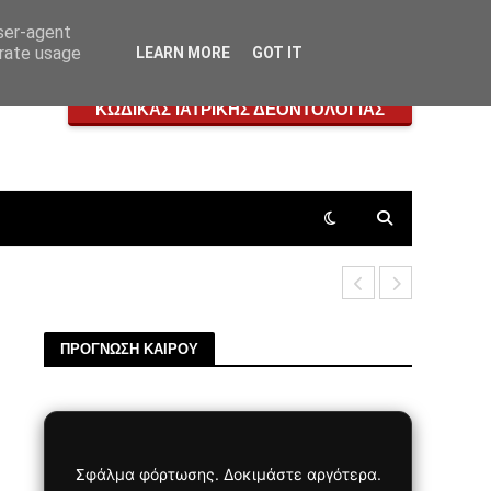
user-agent
erate usage
LEARN MORE
GOT IT
ΚΩΔΙΚΑΣ ΙΑΤΡΙΚΗΣ ΔΕΟΝΤΟΛΟΓΙΑΣ
«Η δεύτερη
ΠΡΟΓΝΩΣΗ ΚΑΙΡΟΥ
Σφάλμα φόρτωσης. Δοκιμάστε αργότερα.