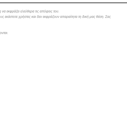
 να εκφράζει ελεύθερα τις απόψεις του.
ους εκάστοτε χρήστες και δεν εκφράζουν απαραίτητα τη δική μας θέση. Σας
ονται.