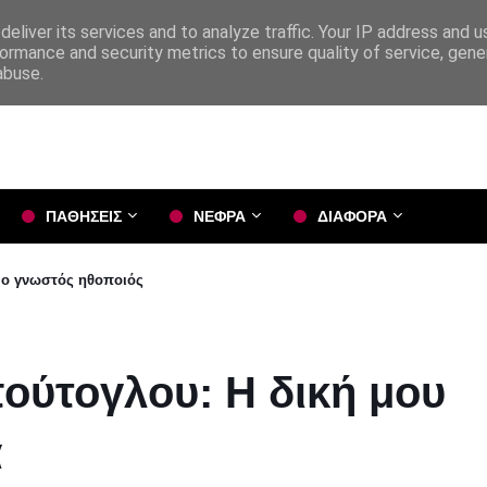
eliver its services and to analyze traffic. Your IP address and 
ormance and security metrics to ensure quality of service, gen
abuse.
ΠΑΘΗΣΕΙΣ
ΝΕΦΡΑ
ΔΙΑΦΟΡΑ
 ο γνωστός ηθοποιός
ούτογλου: Η δική μου
α