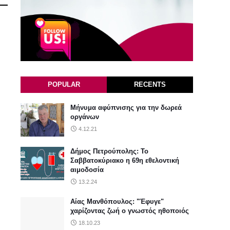
POPULAR
RECENTS
Μήνυμα αφύπνισης για την δωρεά
οργάνων
4.12.21
Δήμος Πετρούπολης: Το
Σαββατοκύριακο η 69η εθελοντική
αιμοδοσία
13.2.24
Αίας Μανθόπουλος: "Έφυγε"
χαρίζοντας ζωή ο γνωστός ηθοποιός
18.10.23