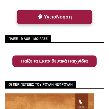
🧠 ΥγειοΝόηση
ΠΑΙΞΕ - ΜΑΘΕ - ΜΟΙΡΑΣΕ
Παίξε τα Εκπαιδευτικά Παιχνίδια
ΟΙ ΠΕΡΙΠΕΤΕΙΕΣ ΤΟΥ ΡΟΥΛΗ ΝΕΦΡΟΥΛΗ