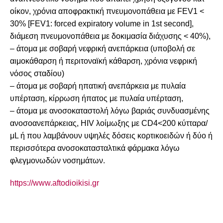
οίκον, χρόνια αποφρακτική πνευμονοπάθεια με FEV1 <
30% [FEV1: forced expiratory volume in 1st second],
διάμεση πνευμονοπάθεια με δοκιμασία διάχυσης < 40%),
– άτομα με σοβαρή νεφρική ανεπάρκεια (υποβολή σε
αιμοκάθαρση ή περιτοναϊκή κάθαρση, χρόνια νεφρική
νόσος σταδίου)
– άτομα με σοβαρή ηπατική ανεπάρκεια με πυλαία
υπέρταση, κίρρωση ήπατος με πυλαία υπέρταση,
– άτομα με ανοσοκαταστολή λόγω βαριάς συνδυασμένης
ανοσοανεπάρκειας, HIV λοίμωξης με CD4<200 κύτταρα/
μL ή που λαμβάνουν υψηλές δόσεις κορτικοειδών ή δύο ή
περισσότερα ανοσοκατασταλτικά φάρμακα λόγω
φλεγμονωδών νοσημάτων.
https://www.aftodioikisi.gr