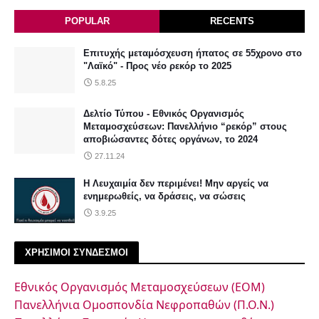
POPULAR
RECENTS
Επιτυχής μεταμόσχευση ήπατος σε 55χρονο στο
"Λαϊκό" - Προς νέο ρεκόρ το 2025
5.8.25
Δελτίο Τύπου - Εθνικός Οργανισμός
Μεταμοσχεύσεων: Πανελλήνιο “ρεκόρ” στους
αποβιώσαντες δότες οργάνων, το 2024
27.11.24
Η Λευχαιμία δεν περιμένει! Μην αργείς να
ενημερωθείς, να δράσεις, να σώσεις
3.9.25
ΧΡΗΣΙΜΟΙ ΣΥΝΔΕΣΜΟΙ
Εθνικός Οργανισμός Μεταμοσχεύσεων (ΕΟΜ)
Πανελλήνια Ομοσπονδία Νεφροπαθών (Π.Ο.Ν.)