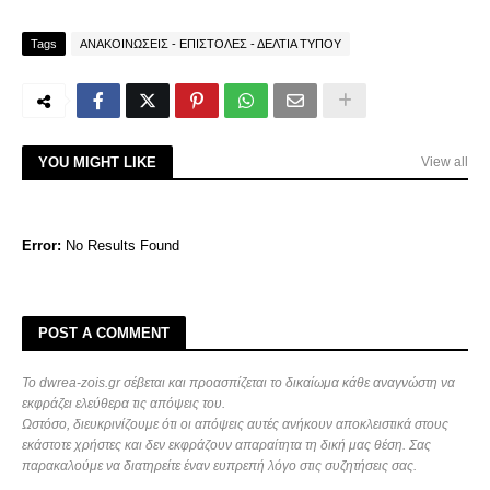
Tags
ΑΝΑΚΟΙΝΩΣΕΙΣ - ΕΠΙΣΤΟΛΕΣ - ΔΕΛΤΙΑ ΤΥΠΟΥ
YOU MIGHT LIKE
View all
Error:
No Results Found
POST A COMMENT
Το dwrea-zois.gr σέβεται και προασπίζεται το δικαίωμα κάθε αναγνώστη να
εκφράζει ελεύθερα τις απόψεις του.
Ωστόσο, διευκρινίζουμε ότι οι απόψεις αυτές ανήκουν αποκλειστικά στους
εκάστοτε χρήστες και δεν εκφράζουν απαραίτητα τη δική μας θέση. Σας
παρακαλούμε να διατηρείτε έναν ευπρεπή λόγο στις συζητήσεις σας.