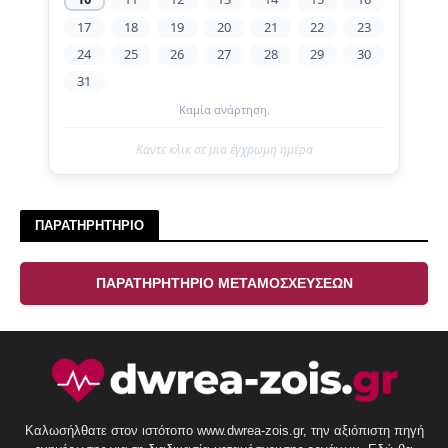
17
18
19
20
21
22
23
24
25
26
27
28
29
30
31
Καμία ανάρτηση.
Κάντε κλικ σε μια έγχρωμη ημέρα
ΠΑΡΑΤΗΡΗΤΗΡΙΟ
ΠΑΡΑΤΗΡΗΤΗΡΙΟ ΜΕΤΑΜΟΣΧΕΥΣΕΩΝ
Καλωσήλθατε στον ιστότοπο www.dwrea-zois.gr, την αξιόπιστη πηγή