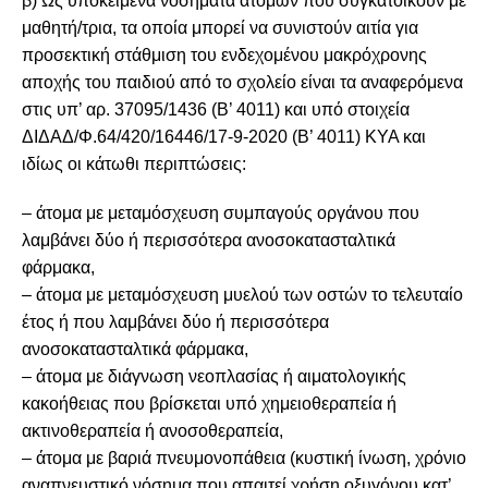
β) Ως υποκείμενα νοσήματα ατόμων που συγκατοικούν με
μαθητή/τρια, τα οποία μπορεί να συνιστούν αιτία για
προσεκτική στάθμιση του ενδεχομένου μακρόχρονης
αποχής του παιδιού από το σχολείο είναι τα αναφερόμενα
στις υπ’ αρ. 37095/1436 (Β’ 4011) και υπό στοιχεία
ΔΙΔΑΔ/Φ.64/420/16446/17-9-2020 (Β’ 4011) ΚΥΑ και
ιδίως οι κάτωθι περιπτώσεις:
– άτομα με μεταμόσχευση συμπαγούς οργάνου που
λαμβάνει δύο ή περισσότερα ανοσοκατασταλτικά
φάρμακα,
– άτομα με μεταμόσχευση μυελού των οστών το τελευταίο
έτος ή που λαμβάνει δύο ή περισσότερα
ανοσοκατασταλτικά φάρμακα,
– άτομα με διάγνωση νεοπλασίας ή αιματολογικής
κακοήθειας που βρίσκεται υπό χημειοθεραπεία ή
ακτινοθεραπεία ή ανοσοθεραπεία,
– άτομα με βαριά πνευμονοπάθεια (κυστική ίνωση, χρόνιο
αναπνευστικό νόσημα που απαιτεί χρήση οξυγόνου κατ’