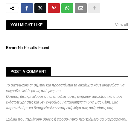
YOU MIGHT LIKE
View all
Error:
No Results Found
POST A COMMENT
Το dwrea-zois.gr σέβεται και προασπίζεται το δικαίωμα κάθε αναγνώστη να
εκφράζει ελεύθερα τις απόψεις του.
Ωστόσο, διευκρινίζουμε ότι οι απόψεις αυτές ανήκουν αποκλειστικά στους
εκάστοτε χρήστες και δεν εκφράζουν απαραίτητα τη δική μας θέση. Σας
παρακαλούμε να διατηρείτε έναν ευπρεπή λόγο στις συζητήσεις σας.
Σχόλια που περιέχουν ύβρεις ή προσβλητικό περιεχόμενο θα διαγράφονται.