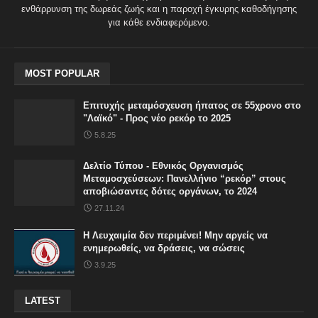
ενθάρρυνση της δωρεάς ζωής και η παροχή έγκυρης καθοδήγησης
για κάθε ενδιαφερόμενο.
MOST POPULAR
Επιτυχής μεταμόσχευση ήπατος σε 55χρονο στο
"Λαϊκό" - Προς νέο ρεκόρ το 2025
5.8.25
Δελτίο Τύπου - Εθνικός Οργανισμός
Μεταμοσχεύσεων: Πανελλήνιο “ρεκόρ” στους
αποβιώσαντες δότες οργάνων, το 2024
27.11.24
Η Λευχαιμία δεν περιμένει! Μην αργείς να
ενημερωθείς, να δράσεις, να σώσεις
3.9.25
LATEST