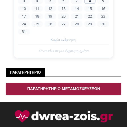
3
4
5
6
7
8
9
10
11
12
13
14
15
16
17
18
19
20
21
22
23
24
25
26
27
28
29
30
31
Καμία ανάρτηση.
Κάντε κλικ σε μια έγχρωμη ημέρα
ΠΑΡΑΤΗΡΗΤΗΡΙΟ
ΠΑΡΑΤΗΡΗΤΗΡΙΟ ΜΕΤΑΜΟΣΧΕΥΣΕΩΝ