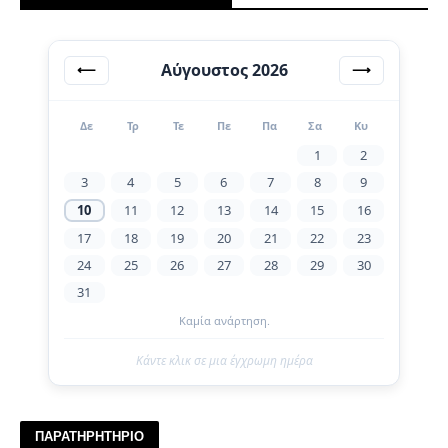
Αύγουστος 2026
⟵
⟶
Δε
Τρ
Τε
Πε
Πα
Σα
Κυ
1
2
3
4
5
6
7
8
9
10
11
12
13
14
15
16
17
18
19
20
21
22
23
24
25
26
27
28
29
30
31
Καμία ανάρτηση.
Κάντε κλικ σε μια έγχρωμη ημέρα
ΠΑΡΑΤΗΡΗΤΗΡΙΟ