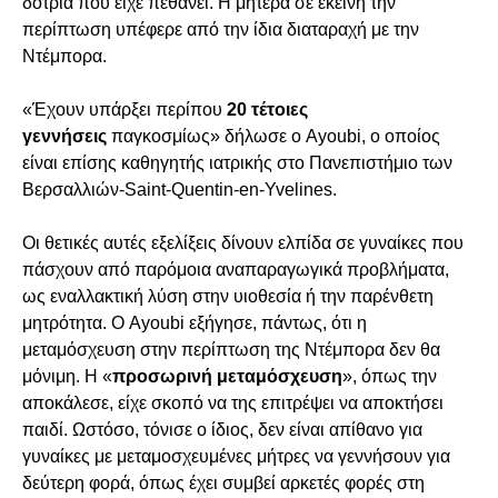
δότρια που είχε πεθάνει. Η μητέρα σε εκείνη την
περίπτωση υπέφερε από την ίδια διαταραχή με την
Ντέμπορα.
«Έχουν υπάρξει περίπου
20 τέτοιες
γεννήσεις
παγκοσμίως» δήλωσε ο Ayoubi, ο οποίος
είναι επίσης καθηγητής ιατρικής στο Πανεπιστήμιο των
Βερσαλλιών-Saint-Quentin-en-Yvelines.
Οι θετικές αυτές εξελίξεις δίνουν ελπίδα σε γυναίκες που
πάσχουν από παρόμοια αναπαραγωγικά προβλήματα,
ως εναλλακτική λύση στην υιοθεσία ή την παρένθετη
μητρότητα. Ο Ayoubi εξήγησε, πάντως, ότι η
μεταμόσχευση στην περίπτωση της Ντέμπορα δεν θα
μόνιμη. Η «
προσωρινή μεταμόσχευση
», όπως την
αποκάλεσε, είχε σκοπό να της επιτρέψει να αποκτήσει
παιδί. Ωστόσο, τόνισε ο ίδιος, δεν είναι απίθανο για
γυναίκες με μεταμοσχευμένες μήτρες να γεννήσουν για
δεύτερη φορά, όπως έχει συμβεί αρκετές φορές στη