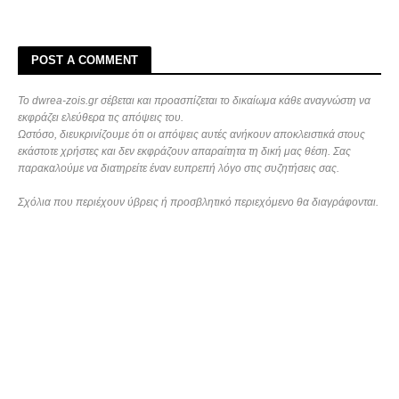
POST A COMMENT
Το dwrea-zois.gr σέβεται και προασπίζεται το δικαίωμα κάθε αναγνώστη να
εκφράζει ελεύθερα τις απόψεις του.
Ωστόσο, διευκρινίζουμε ότι οι απόψεις αυτές ανήκουν αποκλειστικά στους
εκάστοτε χρήστες και δεν εκφράζουν απαραίτητα τη δική μας θέση. Σας
παρακαλούμε να διατηρείτε έναν ευπρεπή λόγο στις συζητήσεις σας.
Σχόλια που περιέχουν ύβρεις ή προσβλητικό περιεχόμενο θα διαγράφονται.